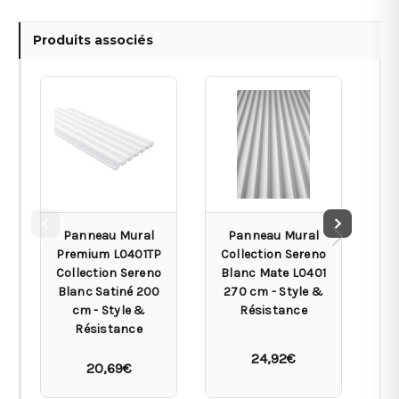
Produits associés
Panneau Mural
Panneau Mural
Premium L0401TP
Collection Sereno
Co
Collection Sereno
Blanc Mate L0401
Blanc Satiné 200
270 cm - Style &
L
cm - Style &
Résistance
Résistance
24,92€
20,69€