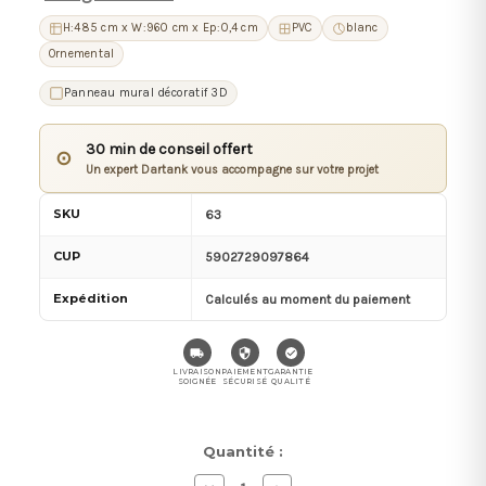
H:485 cm x W:960 cm x Ep:0,4 cm
PVC
blanc
Ornemental
Panneau mural décoratif 3D
30 min de conseil offert
⊙
Un expert Dartank vous accompagne sur votre projet
SKU
63
CUP
5902729097864
Expédition
Calculés au moment du paiement
LIVRAISON
PAIEMENT
GARANTIE
SOIGNÉE
SÉCURISÉ
QUALITÉ
Stock
Quantité :
actuel :