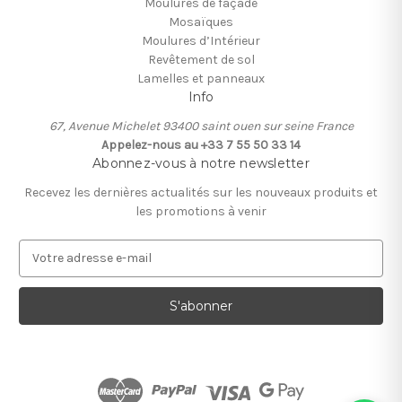
Moulures de façade
Mosaïques
Moulures d’Intérieur
Revêtement de sol
Lamelles et panneaux
Info
67, Avenue Michelet 93400 saint ouen sur seine France
Appelez-nous au +33 7 55 50 33 14
Abonnez-vous à notre newsletter
Recevez les dernières actualités sur les nouveaux produits et
les promotions à venir
A
d
r
e
s
s
e
e
-