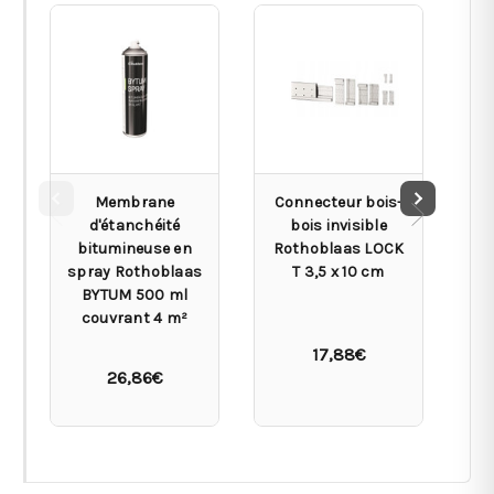
Membrane
Connecteur bois-
M
d'étanchéité
bois invisible
bitumineuse en
Rothoblaas LOCK
K
spray Rothoblaas
T 3,5 x 10 cm
BYTUM 500 ml
couvrant 4 m²
17,88€
26,86€