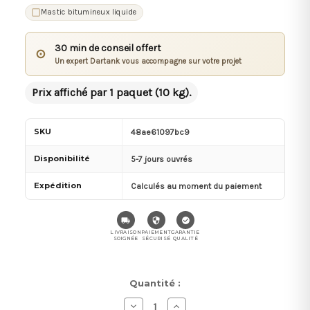
Mastic bitumineux liquide
30 min de conseil offert
⊙
Un expert Dartank vous accompagne sur votre projet
Prix affiché par 1 paquet (10 kg).
SKU
48ae61097bc9
Disponibilité
5-7 jours ouvrés
Expédition
Calculés au moment du paiement
LIVRAISON
PAIEMENT
GARANTIE
SOIGNÉE
SÉCURISÉ
QUALITÉ
Stock
Quantité :
actuel :
Diminuer
Augmenter