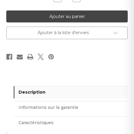
la
la
quantité
quantité
pour
pour
Mastic
Mastic
bitumineux
bitumineux
liquide
liquide
Rothoblaas
Rothoblaas
BYTUM
BYTUM
Ajouter à la liste d'envies
10
10
kg
kg
Description
Informations sur la garantie
Caractéristiques