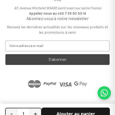
67, Avenue Michelet 93400 saint ouen sur seine France
Appelez-nous au +33 7 55 50 33 14
Abonnez-vous à notre newsletter
Recevez les dernières actualités sur les nouveaux produits et
les promotions à venir
A
d
r
e
s
s
e
e
-
m
a
i
l
−
+
Ajouter au panier