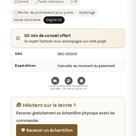
Ciment
Pavés extérieurs
UE
Mortier de jointoiement pour pavés
Hydrofuge
Haute résistance
Origine UE
30 min de conseil offert
⊙
Un expert Dartank vous accompagne sur votre projet
SKU
DKC-55000
Expédition
Calculés au moment du paiement
LIVRAISON
PAIEMENT
GARANTIE
SOIGNÉE
SÉCURISÉ
QUALITÉ
🎁 Hésitant sur la teinte ?
Recevez gratuitement un échantillon physique avant de
commander.
💬 Recevoir un échantillon