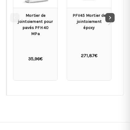
Mortier de
PFV45 Mortier de
jointoiement pour
jointoiement
pavés PFH 40
époxy
MPa
271,87€
35,96€