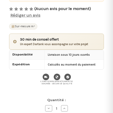
(Aucun avis pour le moment)
Rédiger un avis
Sur-mesure m²
30 min de conseil offert
⊙
Un expert Dartank vous accompagne sur votre projet
Disponibilité
Livraison sous 10 jours ouvrés
Expédition
Calculés au moment du paiement
LIVRAISON
PAIEMENT
GARANTIE
SOIGNÉE
SÉCURISÉ
QUALITÉ
Stock
Quantité :
actuel :
Diminuer
Augmenter
la
la