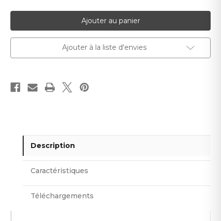
quantité
quantité
pour
pour
Mosaïque
Mosaïque
MM
MM
010
010
Ajouter à la liste d'envies
Description
Caractéristiques
Téléchargements