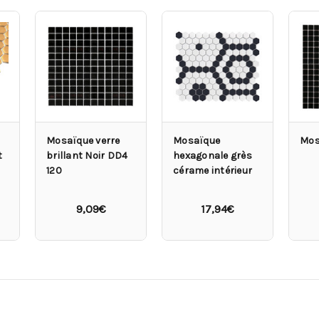
Mosaïque verre
Mosaïque
Mos
t
brillant Noir DD4
hexagonale grès
120
cérame intérieur
9,09€
17,94€