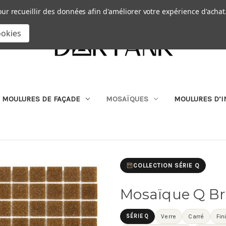
Passer au contenu principal
|
our recueillir des données afin d'améliorer votre expérience d'achat
RECHERCHER
ookies
MOULURES DE FAÇADE
MOSAÏQUES
MOULURES D’I
COLLECTION SÉRIE Q
Mosaïque Q B
SÉRIE Q
Verre
Carré
Fin