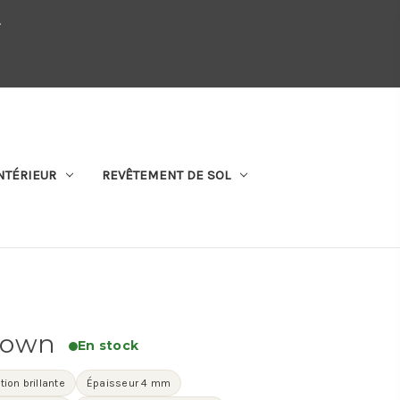
.
QUI SOMMES-NOUS
SE CONNECTER
S'ABONNER
PANIER
NTÉRIEUR
REVÊTEMENT DE SOL
rown
En stock
ition brillante
Épaisseur 4 mm