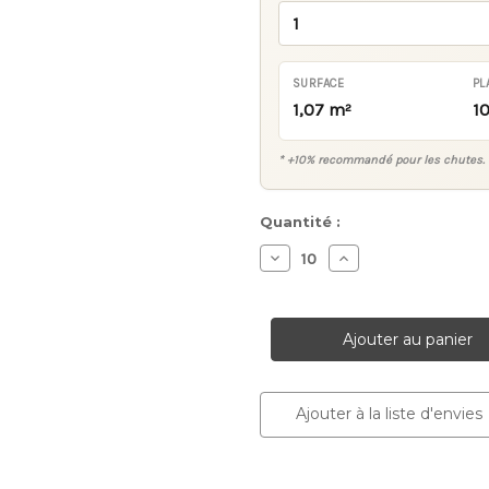
SURFACE
PL
1,07 m²
1
* +10% recommandé pour les chutes. 
Stock
Quantité :
actuel :
Diminuer
Augmenter
la
la
quantité
quantité
pour
pour
Mosaïque
Mosaïque
Q
Q
Brown
Brown
Ajouter à la liste d'envies