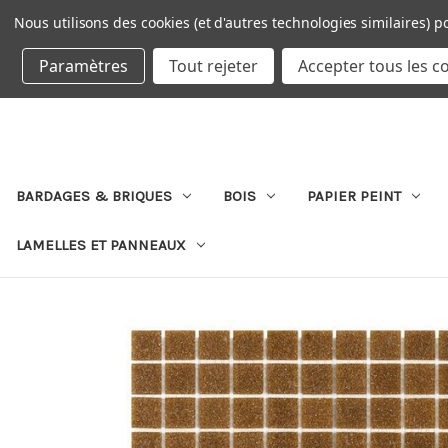
Nous utilisons des cookies (et d'autres technologies similaires) p
DEVISE : EUR
Paramètres
Tout rejeter
Accepter tous les c
BARDAGES & BRIQUES
BOIS
PAPIER PEINT
LAMELLES ET PANNEAUX