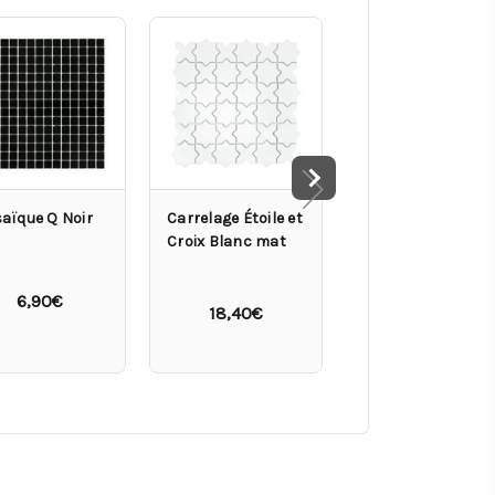
aïque Q Noir
Carrelage Étoile et
Carrelage
Croix Blanc mat
Star&Cross
Mélange de coton
mat
6,90€
18,40€
20,24€