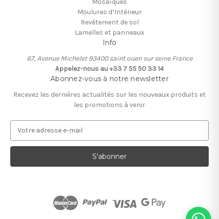
Mosaïques
Moulures d’Intérieur
Revêtement de sol
Lamelles et panneaux
Info
67, Avenue Michelet 93400 saint ouen sur seine France
Appelez-nous au +33 7 55 50 33 14
Abonnez-vous à notre newsletter
Recevez les dernières actualités sur les nouveaux produits et
les promotions à venir
A
d
r
e
s
s
e
e
-
m