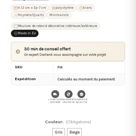
H:12 cm x Ep:7 cm
polystyrène
blanc
Polymère/Quartz
Minimaliste
Moulure de rebord décorative intérieure/extérieure
Made in EU
30 min de conseil offert
⊙
Un expert Dartank vous accompagne sur votre projet
SKU
P14
Expédition
Calculés au moment du paiement
LIVRAISON
PAIEMENT
GARANTIE
SOIGNÉE
SÉCURISÉ
QUALITÉ
Couleur:
(Obligatoire)
Gris
Beige