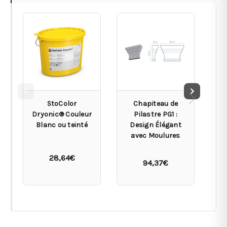
StoColor
Chapiteau de
Dryonic® Couleur
Pilastre PG1 :
Blanc ou teinté
Design Élégant
De
avec Moulures
D
28,64€
94,37€