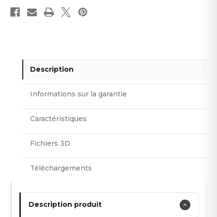
Coupes
Coupes
et
et
finition
finition
d’usine
d’usine
–
–
gratuites.
gratuites.
Description
Informations sur la garantie
Caractéristiques
Fichiers 3D
Téléchargements
Description produit