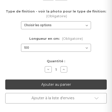
Type de finition - voir la photo pour le type de finition:
(Obligatoire)
Longueur en cm:
(Obligatoire)
Stock
Quantité :
actuel :
Diminuer
Augmenter
la
la
quantité
quantité
pour
pour
Moulure
Moulure
de
de
rebord
rebord
P14
P14
-
-
Ajouter à la liste d'envies
Design
Design
Minimaliste
Minimaliste
Personnalisée
Personnalisée
-
-