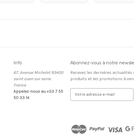
Info
Abonnez-vous à notre newsle
67, Avenue Michelet 93400
Recevez les dernières actualités
saint ouen sur seine
produits et les promotions à ven
France
Appelez-nous au +33 7 55
A
50 33 14
d
r
e
s
s
e