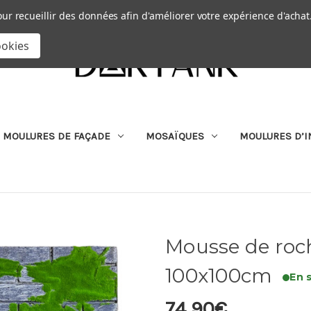
Passer au contenu principal
|
our recueillir des données afin d'améliorer votre expérience d'achat
RECHERCHER
ookies
MOULURES DE FAÇADE
MOSAÏQUES
MOULURES D’I
Mousse de roche
100x100cm
En 
74,90€