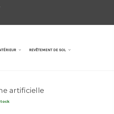
.
QUI SOMMES-NOUS
SE CONNECTER
S'ABONNER
PANIER
NTÉRIEUR
REVÊTEMENT DE SOL
 artificielle
stock