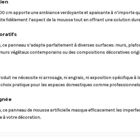
ien
 100 cm apporte une ambiance verdoyante et apaisante à n’importe que
imite fidèlement l’aspect de la mousse tout en offrant une solution dura
oratifs
upe, ce panneau s’adapte parfaitement à diverses surfaces: murs, plaf
es murs végétaux contemporains ou des compositions décoratives orig
duit ne nécessite ni arrosage, ni engrais, ni exposition spécifique à 
un choix pratique pour les espaces domestiques comme professionnels o
ignée
ste, ce panneau de mousse artificielle masque efficacement les imperf
 à votre décoration.