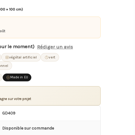
100 × 100 cm)
août
our le moment)
Rédiger un avis
végétal artificiel
vert
onnel
Made in EU
gne sur votre projet
GD409
Disponible sur commande