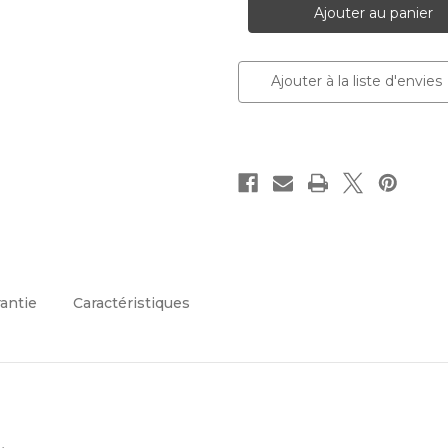
de
de
roche
roche
artificielle
artificielle
100x100cm
100x100cm
Ajouter à la liste d'envies
rantie
Caractéristiques