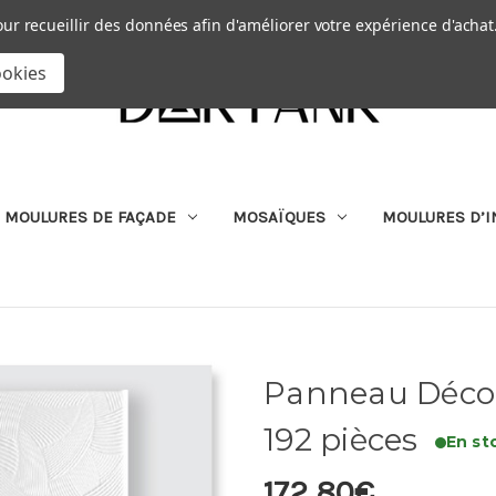
Passer au contenu principal
|
our recueillir des données afin d'améliorer votre expérience d'achat
RECHERCHER
ookies
MOULURES DE FAÇADE
MOSAÏQUES
MOULURES D’I
Panneau Décor
192 pièces
En st
172,80€