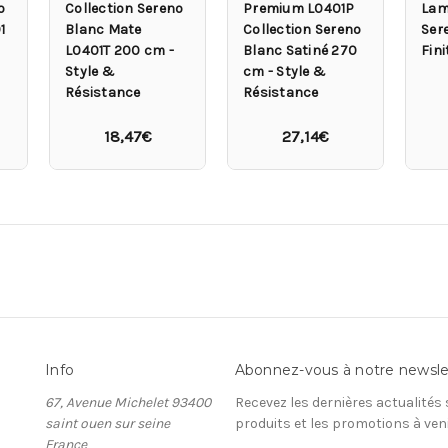
o
Collection Sereno
Premium L0401P
Lam
1
Blanc Mate
Collection Sereno
Ser
L0401T 200 cm -
Blanc Satiné 270
Fini
Style &
cm - Style &
Résistance
Résistance
18,47€
27,14€
Info
Abonnez-vous à notre newsle
67, Avenue Michelet 93400
Recevez les dernières actualités
saint ouen sur seine
produits et les promotions à ven
France