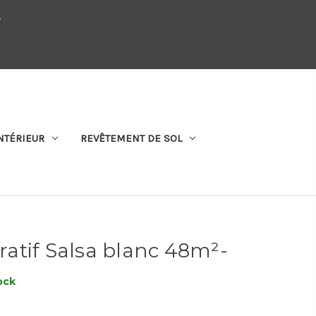
.
QUI SOMMES-NOUS
SE CONNECTER
S'ABONNER
PANIER
NTÉRIEUR
REVÊTEMENT DE SOL
atif Salsa blanc 48m²-
ock