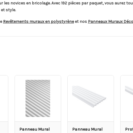
r les novices en bricolage. Avec 192 pièces par paquet, vous aurez tou
et style.
de
Revêtements muraux en polystyrène
et nos
Panneaux Muraux Décor
Panneau Mural
Panneau Mural
Pro