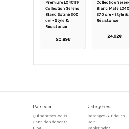
Premium L0401TP
Collection Seren
Collection Sereno
Blanc Mate L040
Blanc Satiné 200
270 cm - Style &
cm - Style &
Résistance
Résistance
24,92€
20,69€
Parcourir
Catégories
Qui sommes-nous
Bardages & Briques
Condition de vente
Bois
Blog
Papier peint