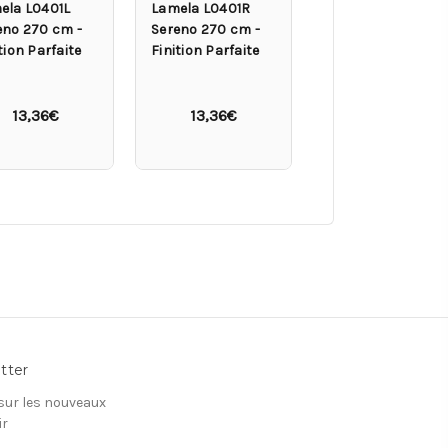
ela L0401L
Lamela L0401R
Lamela L0401LT
eno 270 cm -
Sereno 270 cm -
Sereno 200 cm -
tion Parfaite
Finition Parfaite
Finition Parfaite
13,36€
13,36€
9,90€
tter
 sur les nouveaux
ir