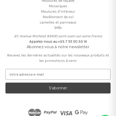
Moulures de façade
Mosaïques
Moulures d’Intérieur
Revêtement de sol
Lamelles et panneaux
Info
67, Avenue Michelet 93400 saint ouen sur seine France
Appelez-nous au +33 7 55 50 33 14
Abonnez-vous à notre newsletter
Recevez les dernières actualités sur les nouveaux produits et
les promotions à venir
A
d
r
e
s
s
e
e
-