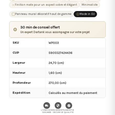
Finition mate pour un aspect sobre et élégant
Minimaliste
Panneau mural décoratif haut de gamme
Made in EU
30 min de conseil offert
⊙
Un expert Dartank vous accompagne sur votre projet
SKU
WP003
CUP
5905527424436
Largeur
24,70 (cm)
Hauteur
1,60 (cm)
Profondeur
270,00 (cm)
Expédition
Calculés au moment du paiement
LIVRAISON
PAIEMENT
GARANTIE
SOIGNÉE
SÉCURISÉ
QUALITÉ