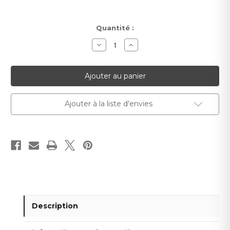
Stock
Quantité :
actuel :
Diminuer
Augmenter
la
la
quantité
quantité
pour
pour
Panneau
Panneau
Mural
Mural
Vivid
Vivid
WP003
WP003
270cm
270cm
Ajouter à la liste d'envies
Blanc
Blanc
Mate
Mate
Description