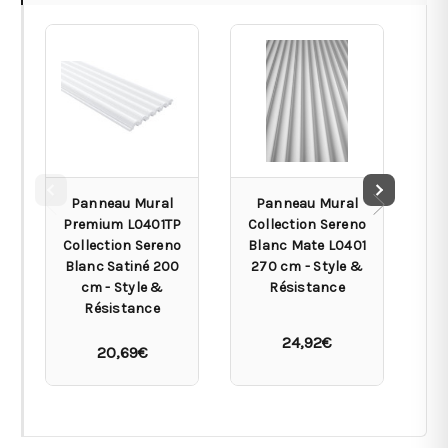
Panneau Mural
Panneau Mural
Premium L0401TP
Collection Sereno
Co
Collection Sereno
Blanc Mate L0401
Blanc Satiné 200
270 cm - Style &
L
cm - Style &
Résistance
Résistance
24,92€
20,69€