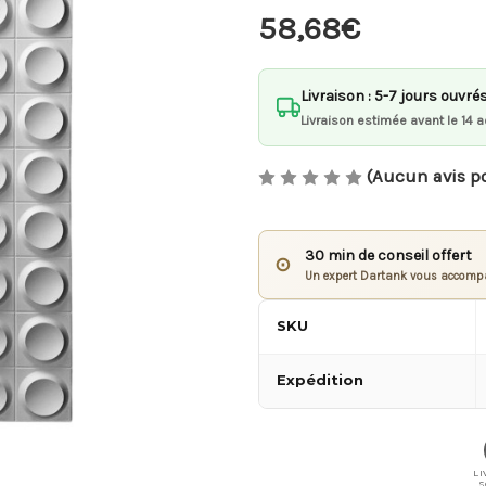
58,68€
Livraison : 5-7 jours ouvré
Livraison estimée avant le 14 a
(Aucun avis p
30 min de conseil offert
⊙
Un expert Dartank vous accompa
SKU
Expédition
LI
S