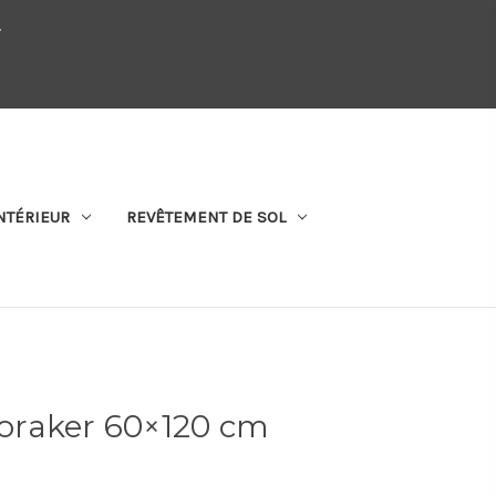
.
QUI SOMMES-NOUS
SE CONNECTER
S'ABONNER
PANIER
NTÉRIEUR
REVÊTEMENT DE SOL
oraker 60×120 cm