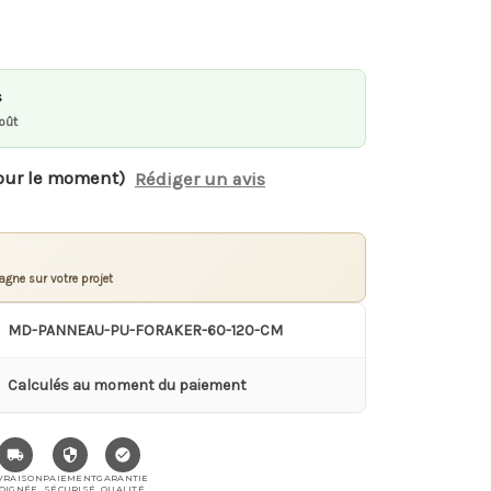
s
oût
our le moment)
Rédiger un avis
gne sur votre projet
MD-PANNEAU-PU-FORAKER-60-120-CM
Calculés au moment du paiement
VRAISON
PAIEMENT
GARANTIE
OIGNÉE
SÉCURISÉ
QUALITÉ