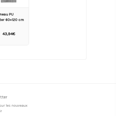
neau PU
ter 60×120 cm
43,94€
tter
 sur les nouveaux
ir