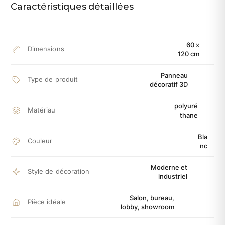
Caractéristiques détaillées
60 x
Dimensions
120 cm
Panneau
Type de produit
décoratif 3D
polyuré
Matériau
thane
Bla
Couleur
nc
Moderne et
Style de décoration
industriel
Salon, bureau,
Pièce idéale
lobby, showroom