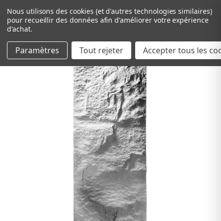
Nous utilisons des cookies (et d'autres technologies similaires)
pour recueillir des données afin d'améliorer votre expérience
d'achat.
Paramètres
Tout rejeter
Passer au contenu principal
Accepter tous les co