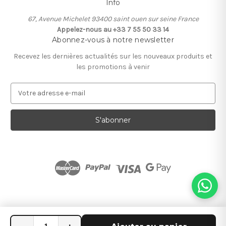
Info
67, Avenue Michelet 93400 saint ouen sur seine France
Appelez-nous au +33 7 55 50 33 14
Abonnez-vous à notre newsletter
Recevez les dernières actualités sur les nouveaux produits et
les promotions à venir
A
d
r
e
s
s
e
e
-
m
a
i
l