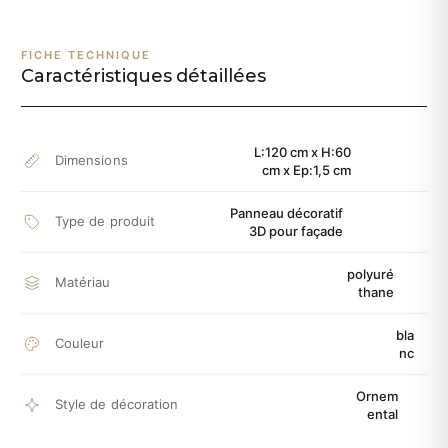
FICHE TECHNIQUE
Caractéristiques détaillées
L:120 cm x H:60
Dimensions
cm x Ep:1,5 cm
Panneau décoratif
Type de produit
3D pour façade
polyuré
Matériau
thane
bla
Couleur
nc
Ornem
Style de décoration
ental