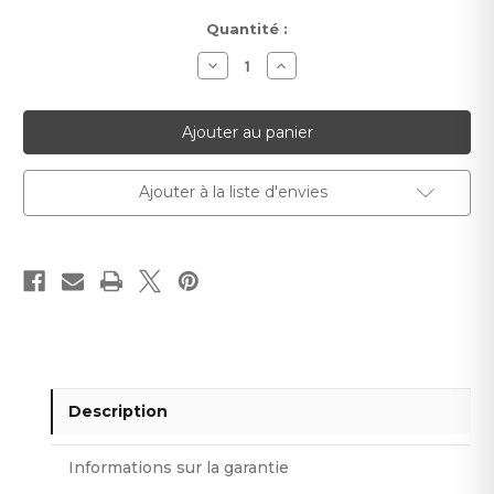
Stock
Quantité :
actuel :
Diminuer
Augmenter
la
la
quantité
quantité
pour
pour
Panneaux
Panneaux
de
de
façade
façade
3D
3D
Line
Line
Ajouter à la liste d'envies
Premium
Premium
PLSV
PLSV
4
4
Description
Informations sur la garantie