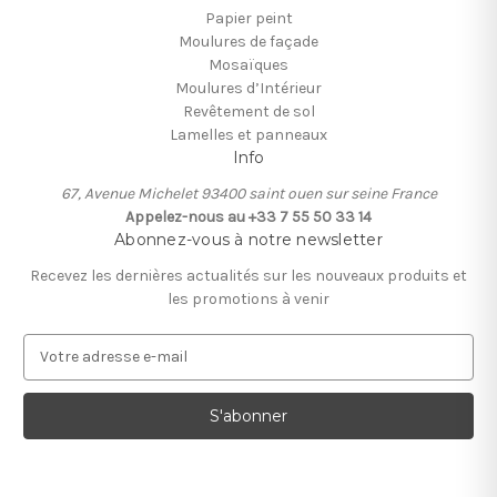
Papier peint
Moulures de façade
Mosaïques
Moulures d’Intérieur
Revêtement de sol
Lamelles et panneaux
Info
67, Avenue Michelet 93400 saint ouen sur seine France
Appelez-nous au +33 7 55 50 33 14
Abonnez-vous à notre newsletter
Recevez les dernières actualités sur les nouveaux produits et
les promotions à venir
A
d
r
e
s
s
e