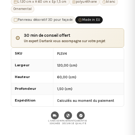
L:120 cm x H:60 cm x Ep:1,5 cm
polyuréthane
blanc
Ornemental
Panneau décoratif 3D pour façade
Made in EU
30 min de conseil offert
⊙
Un expert Dartank vous accompagne sur votre projet
SKU
PLSV4
Largeur
120,00 (cm)
Hauteur
60,00 (cm)
Profondeur
1,50 (cm)
Expédition
Calculés au moment du paiement
LIVRAISON
PAIEMENT
GARANTIE
SOIGNÉE
SÉCURISÉ
QUALITÉ