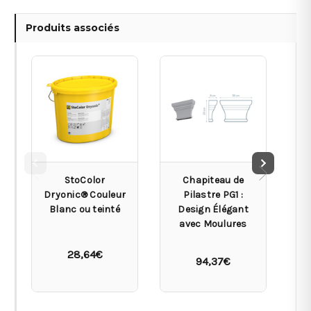
Produits associés
StoColor
Chapiteau de
Dryonic® Couleur
Pilastre PG1 :
Blanc ou teinté
Design Élégant
De
avec Moulures
D
28,64€
94,37€