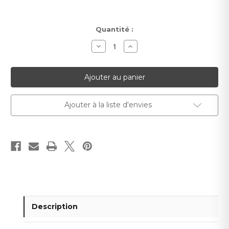
Stock
Quantité :
actuel :
Diminuer
Augmenter
la
la
quantité
quantité
pour
pour
Enduit
Enduit
silicone
silicone
PSH
PSH
DUO
DUO
Ajouter à la liste d'envies
Description