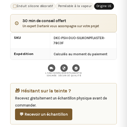
Enduit silicone décoratif
Perméable à la vapeur
Origine UE
30 min de conseil offert
⊙
Un expert Dartank vous accompagne sur votre projet
SKU
DKC-PSH-DUO-SILIKONPFLASTER-
78C3F
Expédition
Calculés au moment du paiement
LIVRAISON
PAIEMENT
GARANTIE
SOIGNÉE
SÉCURISÉ
QUALITÉ
🎁 Hésitant sur la teinte ?
Recevez gratuitement un échantillon physique avant de
commander.
💬 Recevoir un échantillon