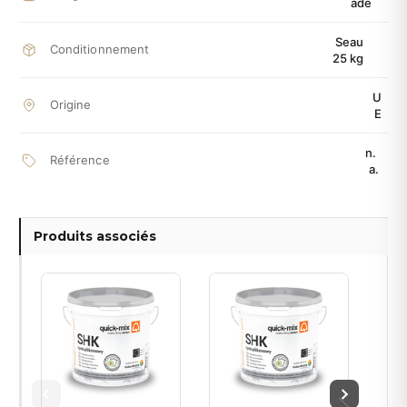
ade
Seau
Conditionnement
25 kg
U
Origine
E
n.
Référence
a.
Produits associés