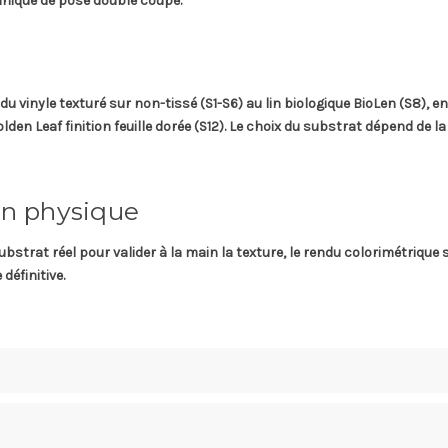
hnique de pose
double coupe
.
du vinyle texturé sur non-tissé (S1-S6) au lin biologique BioLen (S8), en
 Leaf finition feuille dorée (S12). Le choix du substrat dépend de la p
n physique
strat réel pour valider à la main la texture, le rendu colorimétrique 
éfinitive.