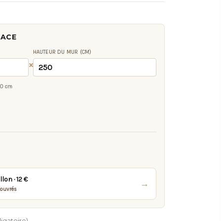
FACE
HAUTEUR DU MUR (CM)
×
00 cm
on · 12 €
→
 ouvrés
igatoire)