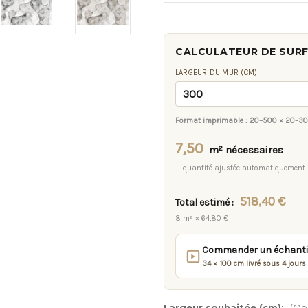
CALCULATEUR DE SUR
LARGEUR DU MUR (CM)
Format imprimable :
20–500 × 20–3
7,50
m² nécessaires
— quantité ajustée automatiquement
518,40 €
Total estimé :
8 m² × 64,80 €
Commander un échantill
34 × 100 cm livré sous 4 jours
Largeur souhaitée (cm):
(Obl