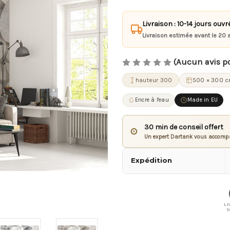
Livraison : 10-14 jours ouvr
Livraison estimée avant le 20 
(Aucun avis p
hauteur 300
500 × 300 
Encre à l'eau
Made in EU
30 min de conseil offert
⊙
Un expert Dartank vous accompa
Expédition
LI
S