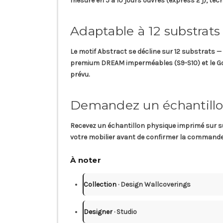
mesure en
5 à 10 jours ouvrés (express 2 j)
, tec
Adaptable à 12 substrats
Le motif Abstract se décline sur
12 substrats
— 
premium DREAM imperméables (S9-S10) et le Golden
prévu.
Demandez un échantillo
Recevez un
échantillon physique
imprimé sur sub
votre mobilier avant de confirmer la commande d
À noter
Collection
· Design Wallcoverings
Designer
· Studio