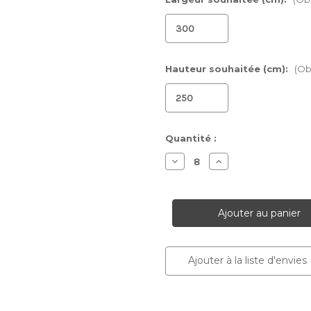
Hauteur souhaitée (cm):
(Ob
Stock
Quantité :
actuel :
Diminuer
Augmenter
la
la
quantité
quantité
pour
pour
Papier
Papier
peint
peint
Abstract
Abstract
Ajouter à la liste d'envies