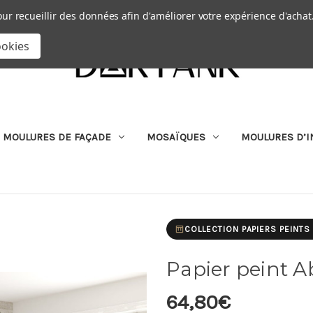
Passer au contenu principal
|
our recueillir des données afin d'améliorer votre expérience d'achat
RECHERCHER
ookies
MOULURES DE FAÇADE
MOSAÏQUES
MOULURES D’I
COLLECTION PAPIERS PEINTS
Papier peint A
64,80€