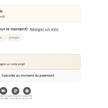
és
août
our le moment)
Rédiger un avis
cm
vinyle
gne sur votre projet
Calculés au moment du paiement
VRAISON
PAIEMENT
GARANTIE
OIGNÉE
SÉCURISÉ
QUALITÉ