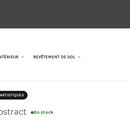
.
QUI SOMMES-NOUS
SE CONNECTER
S'ABONNER
PANIER
NTÉRIEUR
REVÊTEMENT DE SOL
 ARTISTIQUES
bstract
En stock