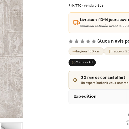
Prix TTC
· vendu
pièce
Livraison : 10-14 jours ouvr
Livraison estimée avant le 22 
(Aucun avis p
largeur 130 cm
hauteur 2
Made in EU
30 min de conseil offert
⊙
Un expert Dartank vous accompa
Expédition
LI
S