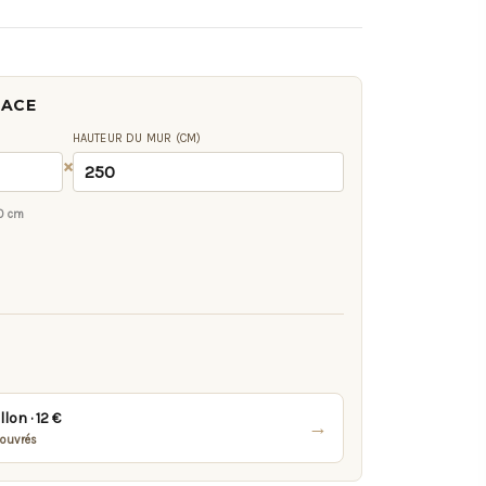
FACE
HAUTEUR DU MUR (CM)
×
0 cm
on · 12 €
→
 ouvrés