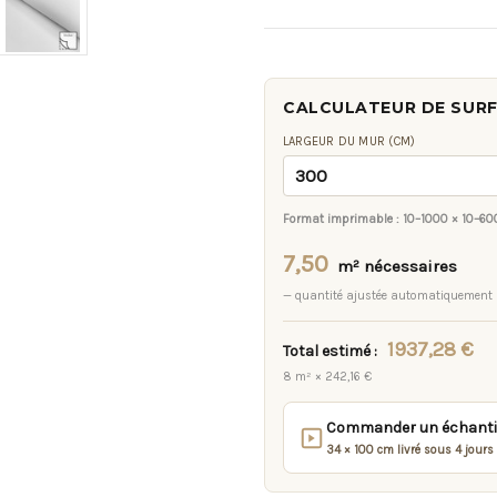
CALCULATEUR DE SUR
LARGEUR DU MUR (CM)
Format imprimable :
10–1000 × 10–60
7,50
m² nécessaires
— quantité ajustée automatiquement
1937,28 €
Total estimé :
8 m² × 242,16 €
Commander un échantill
34 × 100 cm livré sous 4 jours