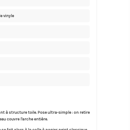
e vinyle
ant
à structure toile. Pose ultra-simple : on retire
eau couvre l'arche entière.
e fait alors à la colle à papier peint classique.