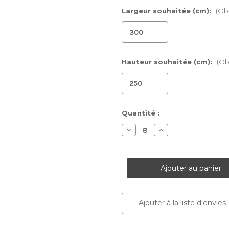
Largeur souhaitée (cm):
(Obl
Hauteur souhaitée (cm):
(Ob
Stock
Quantité :
actuel :
Diminuer
Augmenter
la
la
quantité
quantité
pour
pour
Papier
Papier
peint
peint
arche
arche
City
City
Sketch
Sketch
Ajouter à la liste d'envies