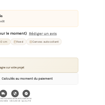
és
août
our le moment)
Rédiger un avis
50 cm
fixed
Canvas autocollant
gne sur votre projet
Calculés au moment du paiement
VRAISON
PAIEMENT
GARANTIE
OIGNÉE
SÉCURISÉ
QUALITÉ