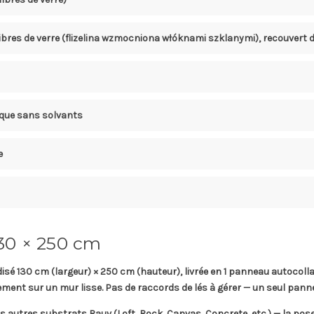
fibres de verre (flizelina wzmocniona włóknami szklanymi), recouvert d
gique sans solvants
e
30 × 250 cm
isé 130 cm (largeur) × 250 cm (hauteur)
, livrée en
1 panneau autocoll
ctement sur un mur lisse. Pas de raccords de lés à gérer — un seul pann
s autres substrats Rauv (Loft, Rock, Canvas, Concrete, etc.) — la pose s