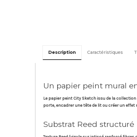
Description
Caractéristiques
T
Un papier peint mural e
Le papier peint
City Sketch
issu de la collection
porte, encadrer une tête de lit ou créer un effe
Substrat Reed structuré
Texture
Reed
(vinyle sur intissé renforcé fibres 