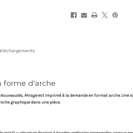
éléchargements
n forme d'arche
Nouveautés, Mirage
est imprimé à la demande en
format arche
. Une s
t niche graphique dans une pièce.
de verre) —
structure épaisse à bandes verticales prononcées, conçue pour