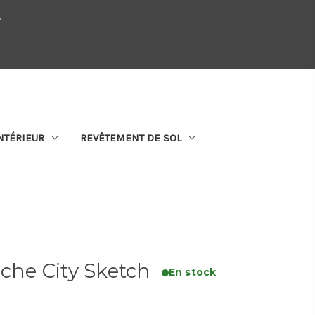
.
QUI SOMMES-NOUS
SE CONNECTER
S'ABONNER
PANIER
NTÉRIEUR
REVÊTEMENT DE SOL
rche City Sketch
En stock