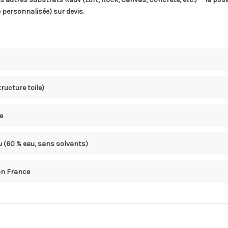
 personnalisée) sur devis.
ructure toile)
e
u (60 % eau, sans solvants)
son France