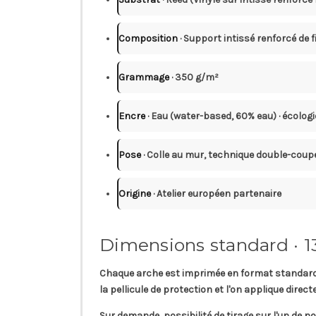
Composition
· Support intissé renforcé de 
Grammage
· 350 g/m²
Encre
· Eau (water-based, 60% eau) · écolo
Pose
· Colle au mur, technique double-coup
Origine
· Atelier européen partenaire
Dimensions standard · 1
Chaque arche est imprimée en
format standard
la pellicule de protection et l'on applique dire
Sur demande, possibilité de tirage sur l'un de no