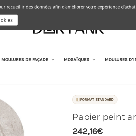
Passer au contenu principal
|
our recueillir des données afin d'améliorer votre expérience d'achat
RECHERCHER
ookies
MOULURES DE FAÇADE
MOSAÏQUES
MOULURES D’I
FORMAT STANDARD
Papier peint a
242,16€