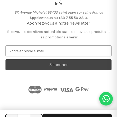
Info
67, Avenue Michelet 93400 saint ouen sur seine France
Appelez-nous au +33 7 55 50 33 14
Abonnez-vous à notre newsletter
Recevez les dernières actualités sur les nouveaux produits et
les promotions à venir
A
d
r
e
s
s
e
e
-
m
a
i
l