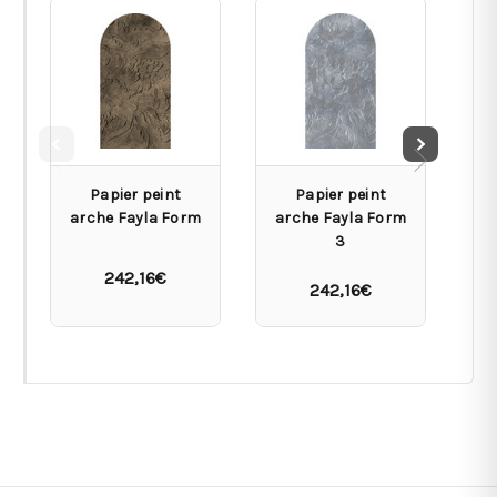
Papier peint
Papier peint
arche Fayla Form
arche Fayla Form
ce
3
242,16€
242,16€