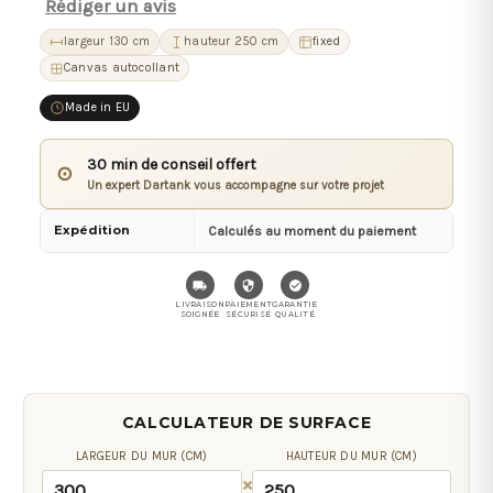
Rédiger un avis
largeur 130 cm
hauteur 250 cm
fixed
Canvas autocollant
Made in EU
30 min de conseil offert
⊙
Un expert Dartank vous accompagne sur votre projet
Expédition
Calculés au moment du paiement
LIVRAISON
PAIEMENT
GARANTIE
SOIGNÉE
SÉCURISÉ
QUALITÉ
CALCULATEUR DE SURFACE
LARGEUR DU MUR (CM)
HAUTEUR DU MUR (CM)
×