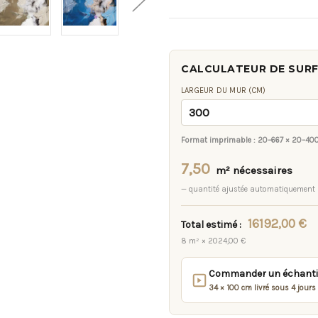
CALCULATEUR DE SUR
LARGEUR DU MUR (CM)
Format imprimable :
20–667 × 20–40
7,50
m² nécessaires
— quantité ajustée automatiquement
16192,00 €
Total estimé :
8 m² × 2024,00 €
Commander un échantill
34 × 100 cm livré sous 4 jours