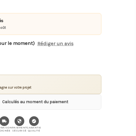
és
août
our le moment)
Rédiger un avis
gne sur votre projet
Calculés au moment du paiement
VRAISON
PAIEMENT
GARANTIE
OIGNÉE
SÉCURISÉ
QUALITÉ