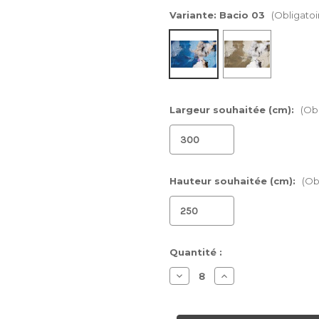
Variante:
Bacio 03
(Obligatoi
Largeur souhaitée (cm):
(Obl
Hauteur souhaitée (cm):
(Ob
Stock
Quantité :
actuel :
Diminuer
Augmenter
la
la
quantité
quantité
pour
pour
Papier
Papier