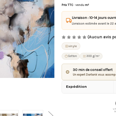
Prix TTC
· vendu
m²
Livraison : 10-14 jours ouvr
Livraison estimée avant le 22 
(Aucun avis p
vinyle
Cotton
300 g/m²
30 min de conseil offert
⊙
Un expert Dartank vous accompa
Expédition
LI
S