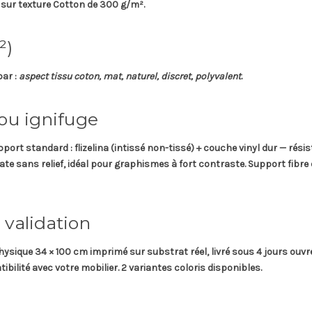
 sur texture
Cotton
de
300 g/m²
.
²)
par :
aspect tissu coton, mat, naturel, discret, polyvalent
.
 ou ignifuge
pport standard
: flizelina (intissé non-tissé) + couche vinyl dur — rési
 mate sans relief, idéal pour graphismes à fort contraste.
Support fibre 
 validation
hysique 34 × 100 cm
imprimé sur substrat réel, livré sous
4 jours ouvr
ibilité avec votre mobilier. 2 variantes coloris disponibles.