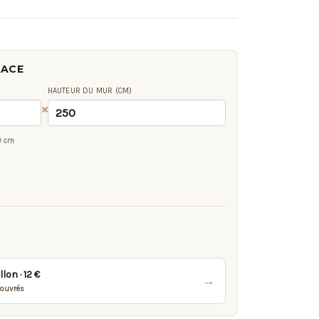
FACE
HAUTEUR DU MUR (CM)
×
0 cm
on · 12 €
→
 ouvrés