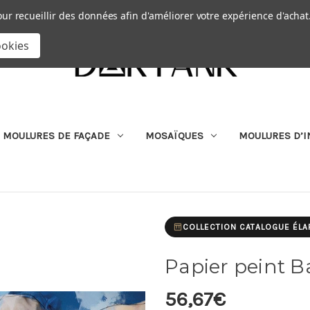
Passer au contenu principal
|
our recueillir des données afin d'améliorer votre expérience d'achat
RECHERCHER
ookies
MOULURES DE FAÇADE
MOSAÏQUES
MOULURES D’I
COLLECTION CATALOGUE ÉLA
Papier peint B
56,67€