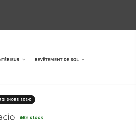
.
QUI SOMMES-NOUS
SE CONNECTER
S'ABONNER
PANIER
NTÉRIEUR
REVÊTEMENT DE SOL
RGI (HORS 2024)
acio
En stock