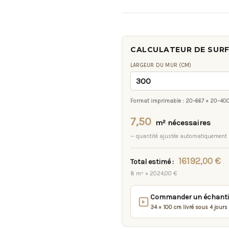
CALCULATEUR DE SUR
LARGEUR DU MUR (CM)
Format imprimable :
20–667 × 20–40
7,50
m² nécessaires
— quantité ajustée automatiquement
16192,00 €
Total estimé :
8 m² × 2024,00 €
Commander un échantill
34 × 100 cm livré sous 4 jours