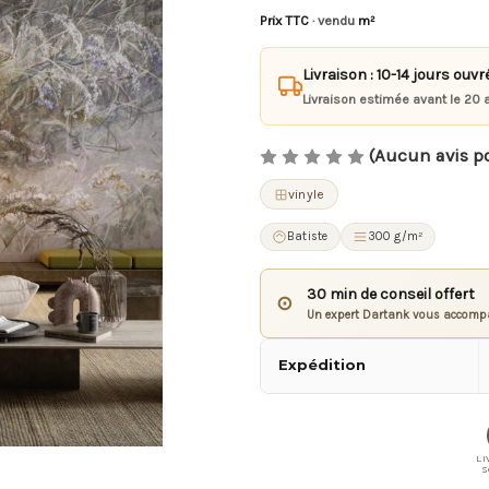
Prix TTC
· vendu
m²
Livraison : 10-14 jours ouvr
Livraison estimée avant le 20 
(Aucun avis p
vinyle
Batiste
300 g/m²
30 min de conseil offert
⊙
Un expert Dartank vous accompa
Expédition
LI
S