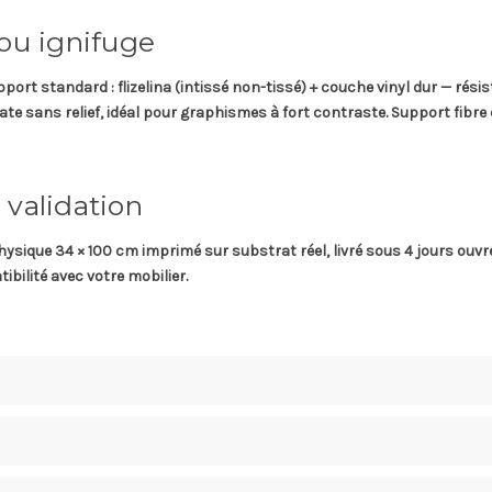
 ou ignifuge
pport standard
: flizelina (intissé non-tissé) + couche vinyl dur — rési
 mate sans relief, idéal pour graphismes à fort contraste.
Support fibre 
 validation
hysique 34 × 100 cm
imprimé sur substrat réel, livré sous
4 jours ouvr
ibilité avec votre mobilier.