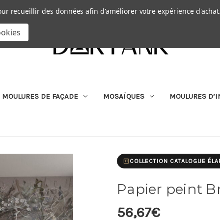
Passer au contenu principal
|
our recueillir des données afin d'améliorer votre expérience d'achat
RECHERCHER
ookies
MOULURES DE FAÇADE
MOSAÏQUES
MOULURES D’I
COLLECTION CATALOGUE ÉLA
Papier peint B
56,67€