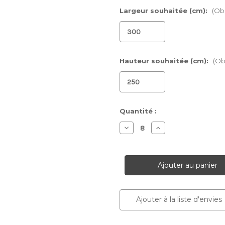
Largeur souhaitée (cm):
(Obl
Hauteur souhaitée (cm):
(Ob
Stock
Quantité :
actuel :
Diminuer
Augmenter
la
la
quantité
quantité
pour
pour
Papier
Papier
peint
peint
Brisa
Brisa
Ajouter à la liste d'envies