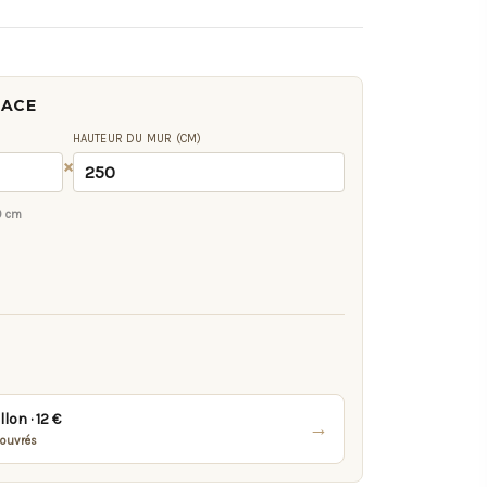
FACE
HAUTEUR DU MUR (CM)
×
0 cm
on · 12 €
→
 ouvrés