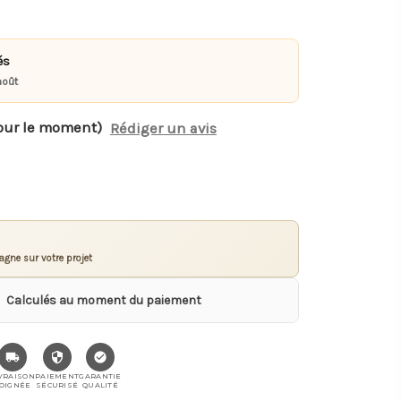
és
août
our le moment)
Rédiger un avis
gne sur votre projet
Calculés au moment du paiement
VRAISON
PAIEMENT
GARANTIE
OIGNÉE
SÉCURISÉ
QUALITÉ