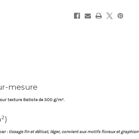
sur-mesure
sur texture
Batiste
de
300 g/m²
.
²)
par :
tissage fin et délicat, léger, convient aux motifs floraux et graphis