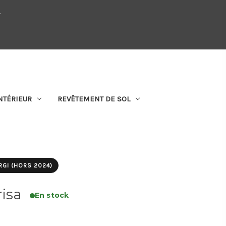
.
QUI SOMMES-NOUS
SE CONNECTER
S'ABONNER
PANIER
NTÉRIEUR
REVÊTEMENT DE SOL
RGI (HORS 2024)
risa
En stock