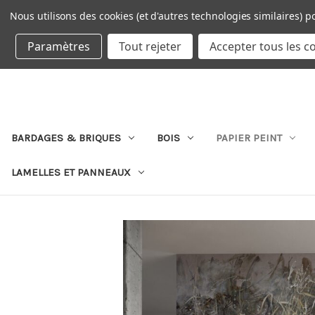
Nous utilisons des cookies (et d'autres technologies similaires) p
DEVISE : EUR
Paramètres
Tout rejeter
Accepter tous les c
BARDAGES & BRIQUES
BOIS
PAPIER PEINT
LAMELLES ET PANNEAUX