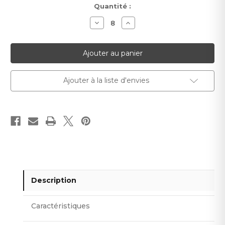
Stock
Quantité :
actuel :
Diminuer
Augmenter
la
la
quantité
quantité
pour
pour
Papier
Papier
peint
peint
Bulky
Bulky
Peaks
Peaks
Ajouter à la liste d'envies
Description
Caractéristiques