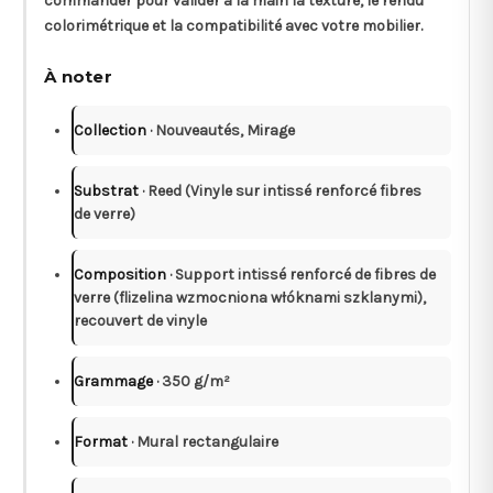
commander pour valider à la main la texture, le rendu
colorimétrique et la compatibilité avec votre mobilier.
À noter
Collection
· Nouveautés, Mirage
Substrat
· Reed (Vinyle sur intissé renforcé fibres
de verre)
Composition
· Support intissé renforcé de fibres de
verre (flizelina wzmocniona włóknami szklanymi),
recouvert de vinyle
Grammage
· 350 g/m²
Format
· Mural rectangulaire