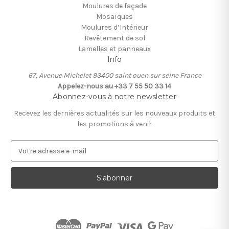
Moulures de façade
Mosaïques
Moulures d’Intérieur
Revêtement de sol
Lamelles et panneaux
Info
67, Avenue Michelet 93400 saint ouen sur seine France
Appelez-nous au +33 7 55 50 33 14
Abonnez-vous à notre newsletter
Recevez les dernières actualités sur les nouveaux produits et
les promotions à venir
A
d
r
e
s
s
e
e