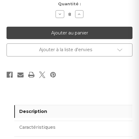
Stock
Quantité :
actuel :
Diminuer
Augmenter
la
la
quantité
quantité
pour
pour
Papier
Papier
peint
peint
Dreamland
Dreamland
Ajouter à la liste d'envies
Description
Caractéristiques