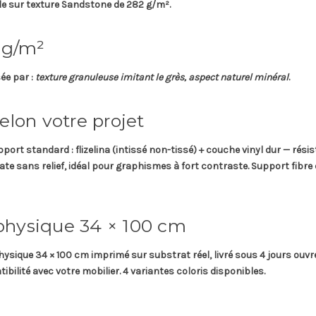
e sur texture
Sandstone
de
282 g/m²
.
 g/m²
ée par :
texture granuleuse imitant le grès, aspect naturel minéral
.
elon votre projet
pport standard
: flizelina (intissé non-tissé) + couche vinyl dur — rési
 mate sans relief, idéal pour graphismes à fort contraste.
Support fibre 
physique 34 × 100 cm
hysique 34 × 100 cm
imprimé sur substrat réel, livré sous
4 jours ouvr
ibilité avec votre mobilier. 4 variantes coloris disponibles.