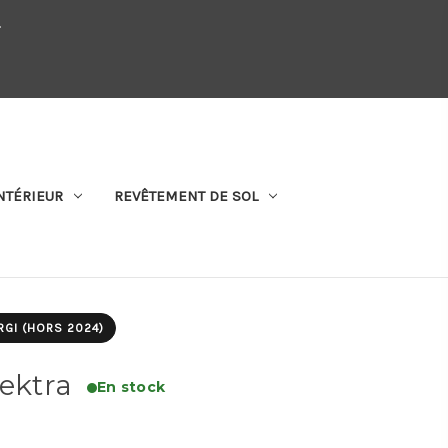
.
QUI SOMMES-NOUS
SE CONNECTER
S'ABONNER
PANIER
NTÉRIEUR
REVÊTEMENT DE SOL
RGI (HORS 2024)
lektra
En stock