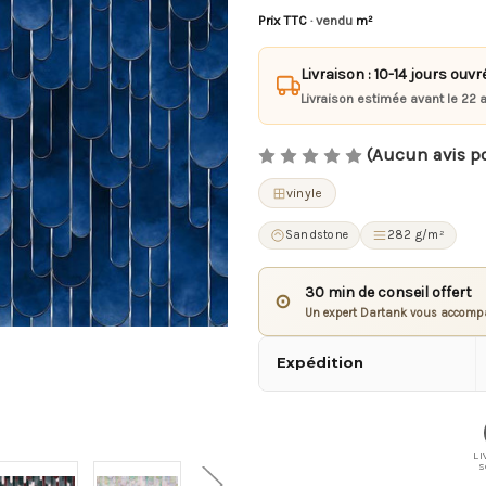
Prix TTC
· vendu
m²
Livraison : 10-14 jours ouvr
Livraison estimée avant le 22 
(Aucun avis p
vinyle
Sandstone
282 g/m²
30 min de conseil offert
⊙
Un expert Dartank vous accompa
Expédition
LI
S