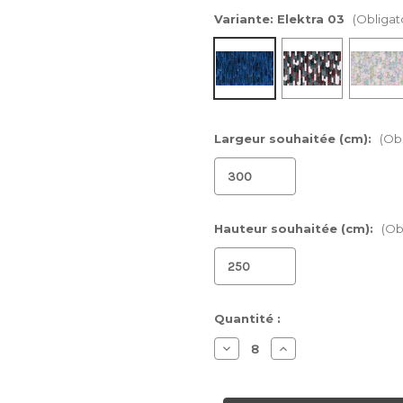
Variante:
Elektra 03
(Obligat
Largeur souhaitée (cm):
(Obl
Hauteur souhaitée (cm):
(Ob
Stock
Quantité :
actuel :
Diminuer
Augmenter
la
la
quantité
quantité
pour
pour
Papier
Papier