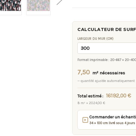
CALCULATEUR DE SUR
LARGEUR DU MUR (CM)
Format imprimable :
20–667 × 20–40
7,50
m² nécessaires
— quantité ajustée automatiquement
16192,00 €
Total estimé :
8 m² × 2024,00 €
Commander un échantill
34 × 100 cm livré sous 4 jours