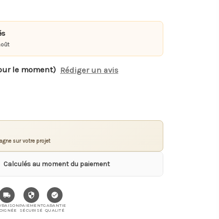
és
août
our le moment)
Rédiger un avis
gne sur votre projet
Calculés au moment du paiement
VRAISON
PAIEMENT
GARANTIE
OIGNÉE
SÉCURISÉ
QUALITÉ