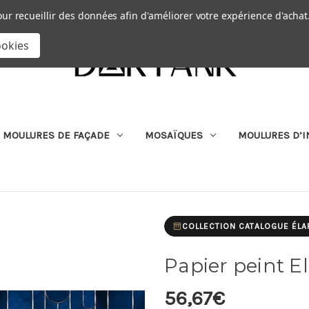
Passer au contenu principal
|
our recueillir des données afin d'améliorer votre expérience d'achat
RECHERCHER
ookies
MOULURES DE FAÇADE
MOSAÏQUES
MOULURES D’I
COLLECTION CATALOGUE ÉLA
Papier peint E
56,67€