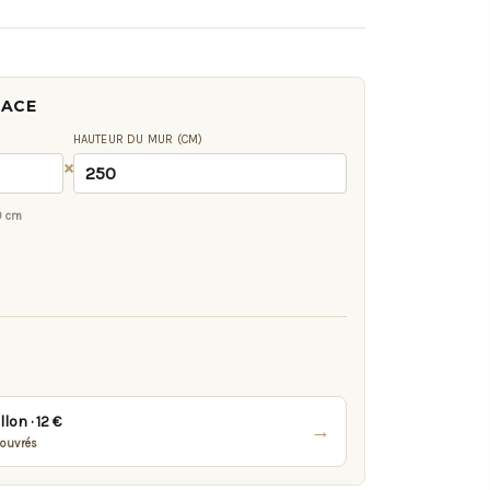
FACE
HAUTEUR DU MUR (CM)
×
0 cm
on · 12 €
→
 ouvrés