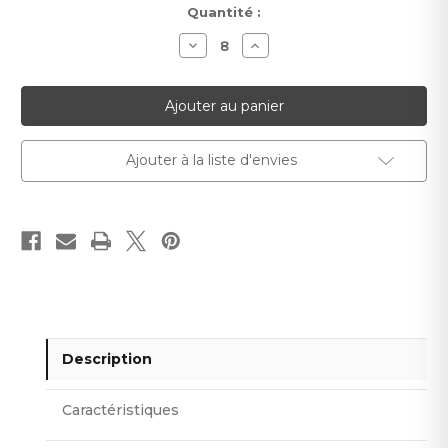
Stock
Quantité :
actuel :
Diminuer
Augmenter
la
la
quantité
quantité
pour
pour
Papier
Papier
peint
peint
Fayla
Fayla
Form
Form
3
3
Ajouter à la liste d'envies
Description
Caractéristiques