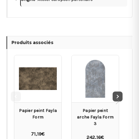
Produits associés
Papier peint Fayla
Papier peint
Form
arche Fayla Form
ce
3
71,19€
242,16€