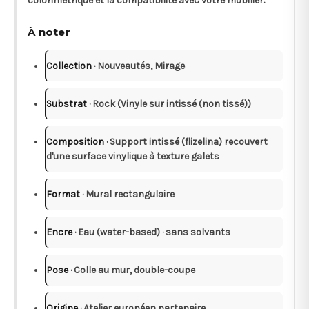
colorimétrique et la compatibilité avec votre mobilier.
À noter
Collection
· Nouveautés, Mirage
Substrat
· Rock (Vinyle sur intissé (non tissé))
Composition
· Support intissé (flizelina) recouvert
d'une surface vinylique à texture galets
Format
· Mural rectangulaire
Encre
· Eau (water-based) · sans solvants
Pose
· Colle au mur, double-coupe
Origine
· Atelier européen partenaire