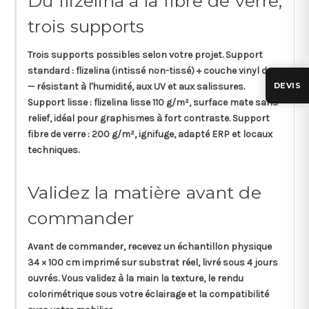
Du flizelina à la fibre de verre,
trois supports
Trois supports possibles selon votre projet.
Support
standard
: flizelina (intissé non-tissé) + couche vinyl dur
DEVIS
— résistant à l'humidité, aux UV et aux salissures.
Support lisse
: flizelina lisse 110 g/m², surface mate sans
relief, idéal pour graphismes à fort contraste.
Support
fibre de verre
: 200 g/m², ignifuge, adapté ERP et locaux
techniques.
Validez la matière avant de
commander
Avant de commander, recevez un
échantillon physique
34 × 100 cm
imprimé sur substrat réel, livré sous
4 jours
ouvrés
. Vous validez à la main la texture, le rendu
colorimétrique sous votre éclairage et la compatibilité