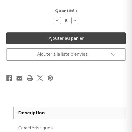
Stock
Quantité :
actuel :
Diminuer
Augmenter
la
la
quantité
quantité
pour
pour
Papier
Papier
peint
peint
Galgo
Galgo
Ajouter à la liste d'envies
Description
Caractéristiques