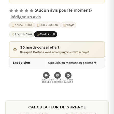
(Aucun avis pour le moment)
Rédiger un avis
hauteur 300
600 × 300 cm
vinyle
Encre à l'eau
Made in EU
30 min de conseil offert
⊙
Un expert Dartank vous accompagne sur votre projet
Expédition
Calculés au moment du paiement
LIVRAISON
PAIEMENT
GARANTIE
SOIGNÉE
SÉCURISÉ
QUALITÉ
CALCULATEUR DE SURFACE