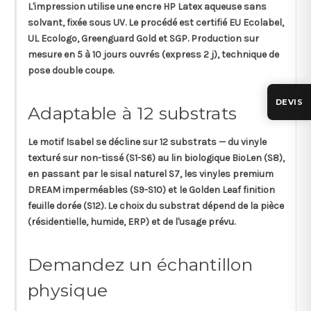
L'impression utilise une
encre HP Latex aqueuse
sans
solvant, fixée sous UV. Le procédé est certifié
EU Ecolabel,
UL Ecologo, Greenguard Gold
et
SGP
. Production sur
mesure en
5 à 10 jours ouvrés (express 2 j)
, technique de
pose
double coupe
.
DEVIS
Adaptable à 12 substrats
Le motif Isabel se décline sur
12 substrats
— du vinyle
texturé sur non-tissé (S1-S6) au lin biologique BioLen (S8),
en passant par le sisal naturel S7, les vinyles premium
DREAM imperméables (S9-S10) et le Golden Leaf finition
feuille dorée (S12). Le choix du substrat dépend de la pièce
(résidentielle, humide, ERP) et de l'usage prévu.
Demandez un échantillon
physique