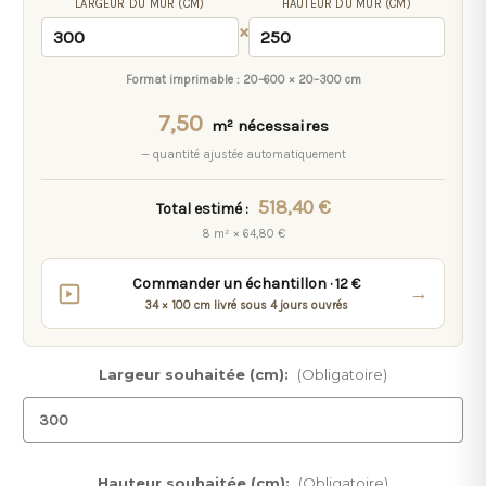
LARGEUR DU MUR (CM)
HAUTEUR DU MUR (CM)
×
Format imprimable :
20–600 × 20–300 cm
7,50
m² nécessaires
— quantité ajustée automatiquement
518,40 €
Total estimé :
8 m² × 64,80 €
Commander un échantillon · 12 €
→
34 × 100 cm livré sous 4 jours ouvrés
Largeur souhaitée (cm):
(Obligatoire)
Hauteur souhaitée (cm):
(Obligatoire)