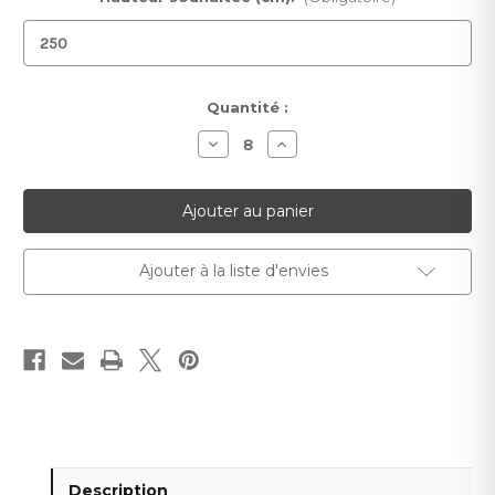
Stock
Quantité :
actuel :
Diminuer
Augmenter
la
la
quantité
quantité
pour
pour
Papier
Papier
peint
peint
Isabel
Isabel
Ajouter à la liste d'envies
Description