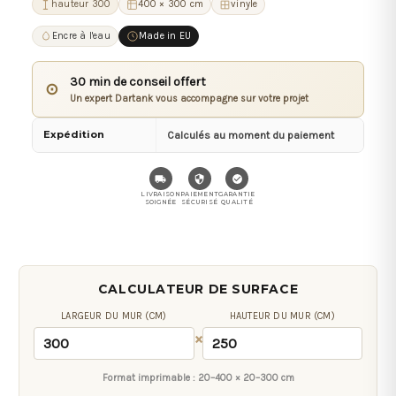
hauteur 300
400 × 300 cm
vinyle
Encre à l'eau
Made in EU
30 min de conseil offert
⊙
Un expert Dartank vous accompagne sur votre projet
Expédition
Calculés au moment du paiement
LIVRAISON
PAIEMENT
GARANTIE
SOIGNÉE
SÉCURISÉ
QUALITÉ
CALCULATEUR DE SURFACE
LARGEUR DU MUR (CM)
HAUTEUR DU MUR (CM)
×
Format imprimable :
20–400 × 20–300 cm