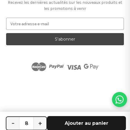
Recevez les dernières actualités sur les nouveaux produits et
les promotions à venir
A
d
r
e
s
s
e
e
-
m
a
i
l
−
+
Ajouter au panier