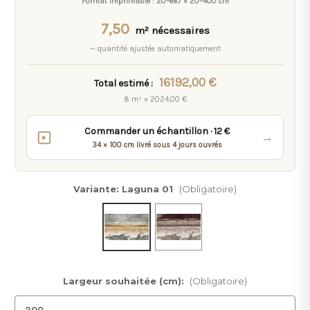
Format imprimable :
20–667 × 20–400 cm
7,50
m² nécessaires
— quantité ajustée automatiquement
16192,00 €
Total estimé :
8 m² × 2024,00 €
Commander un échantillon · 12 €
→
34 × 100 cm livré sous 4 jours ouvrés
Variante:
Laguna 01
(Obligatoire)
Largeur souhaitée (cm):
(Obligatoire)