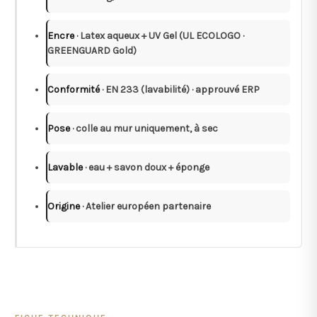
Encre
· Latex aqueux + UV Gel (UL ECOLOGO ·
GREENGUARD Gold)
Conformité
· EN 233 (lavabilité) · approuvé ERP
Pose
· colle au mur uniquement, à sec
Lavable
· eau + savon doux + éponge
Origine
· Atelier européen partenaire