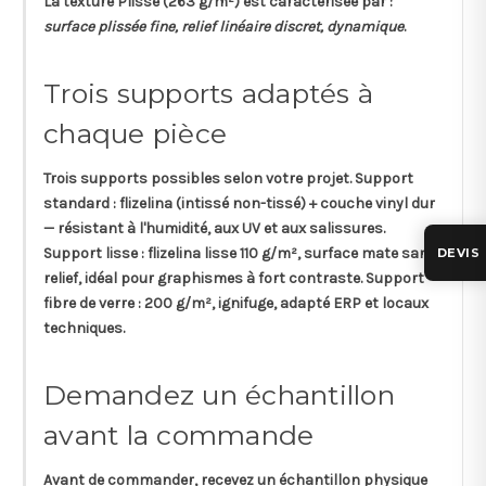
La texture
Plisse
(263 g/m²) est caractérisée par :
surface plissée fine, relief linéaire discret, dynamique
.
Trois supports adaptés à
chaque pièce
Trois supports possibles selon votre projet.
Support
standard
: flizelina (intissé non-tissé) + couche vinyl dur
— résistant à l'humidité, aux UV et aux salissures.
Support lisse
: flizelina lisse 110 g/m², surface mate sans
DEVIS
relief, idéal pour graphismes à fort contraste.
Support
fibre de verre
: 200 g/m², ignifuge, adapté ERP et locaux
techniques.
Demandez un échantillon
avant la commande
Avant de commander, recevez un
échantillon physique