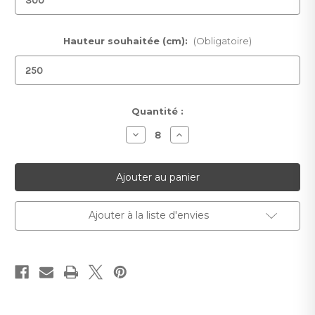
Hauteur souhaitée (cm):
(Obligatoire)
Stock
Quantité :
actuel :
Diminuer
Augmenter
la
la
quantité
quantité
pour
pour
Papier
Papier
peint
peint
Laguna
Laguna
Ajouter à la liste d'envies