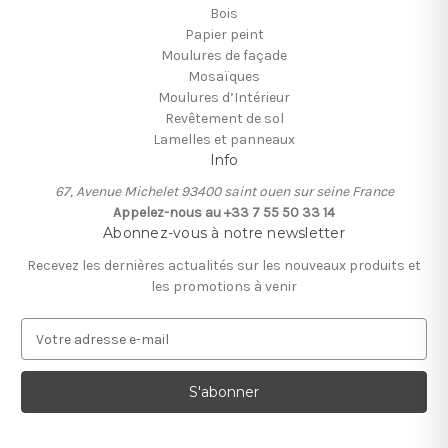
Bois
Papier peint
Moulures de façade
Mosaïques
Moulures d’Intérieur
Revêtement de sol
Lamelles et panneaux
Info
67, Avenue Michelet 93400 saint ouen sur seine France
Appelez-nous au +33 7 55 50 33 14
Abonnez-vous à notre newsletter
Recevez les dernières actualités sur les nouveaux produits et
les promotions à venir
A
d
r
e
s
s