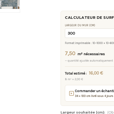
CALCULATEUR DE SUR
LARGEUR DU MUR (CM)
Format imprimable :
10–1000 × 10–60
7,50
m² nécessaires
— quantité ajustée automatiquement
16,00 €
Total estimé :
8 m² × 2,00 €
Commander un échantill
34 × 100 cm livré sous 4 jours
Largeur souhaitée (cm):
(Obl