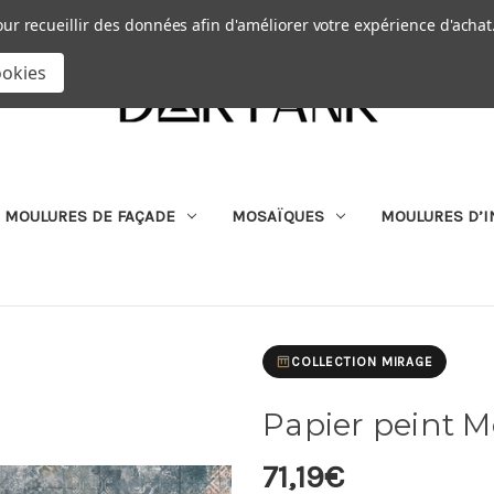
Passer au contenu principal
|
our recueillir des données afin d'améliorer votre expérience d'achat
RECHERCHER
ookies
MOULURES DE FAÇADE
MOSAÏQUES
MOULURES D’I
COLLECTION MIRAGE
Papier peint 
71,19€