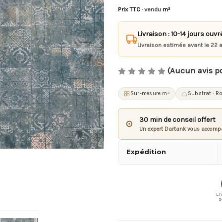
Prix TTC
· vendu
m²
Livraison : 10-14 jours ouvr
Livraison estimée avant le 22 
(Aucun avis p
Sur-mesure m²
Substrat · R
30 min de conseil offert
⊙
Un expert Dartank vous accompa
Expédition
LI
S