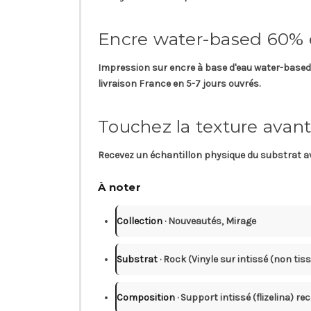
Encre water-based 60%
Impression sur
encre à base d'eau
water-based 
livraison France en 5-7 jours ouvrés.
Touchez la texture avant
Recevez un
échantillon physique
du substrat av
À noter
Collection
· Nouveautés, Mirage
Substrat
· Rock (Vinyle sur intissé (non tiss
Composition
· Support intissé (flizelina) r