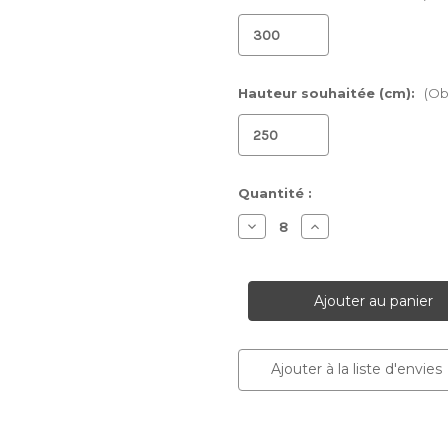
Hauteur souhaitée (cm):
(Ob
Stock
Quantité :
actuel :
Diminuer
Augmenter
la
la
quantité
quantité
pour
pour
Papier
Papier
peint
peint
Mosaic
Mosaic
Dream
Dream
2
2
Ajouter à la liste d'envies