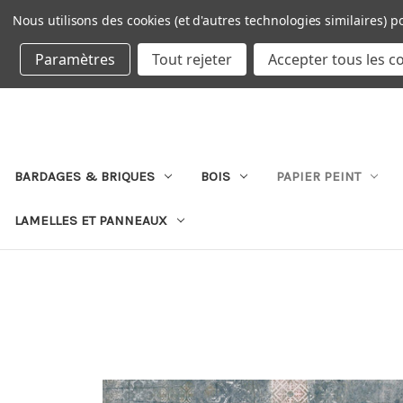
Nous utilisons des cookies (et d'autres technologies similaires) p
DEVISE : EUR
Paramètres
Tout rejeter
Accepter tous les c
BARDAGES & BRIQUES
BOIS
PAPIER PEINT
LAMELLES ET PANNEAUX