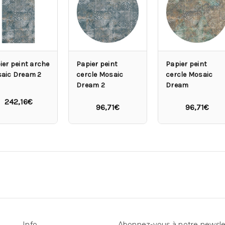
ier peint arche
Papier peint
Papier peint
aic Dream 2
cercle Mosaic
cercle Mosaic
Dream 2
Dream
242,16€
96,71€
96,71€
Info
Abonnez-vous à notre newsle