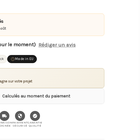
és
août
our le moment)
Rédiger un avis
ock
Made in EU
gne sur votre projet
Calculés au moment du paiement
VRAISON
PAIEMENT
GARANTIE
OIGNÉE
SÉCURISÉ
QUALITÉ