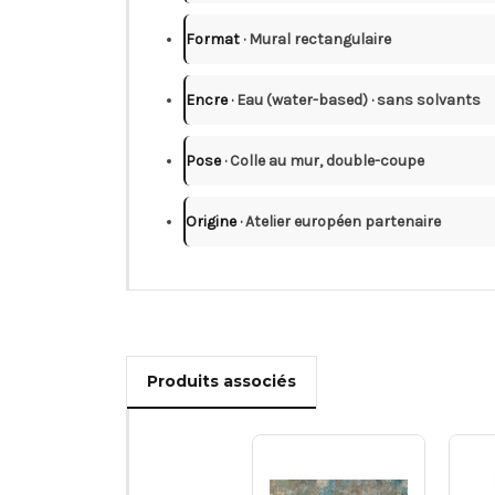
Format
· Mural rectangulaire
Encre
· Eau (water-based) · sans solvants
Pose
· Colle au mur, double-coupe
Origine
· Atelier européen partenaire
Produits associés