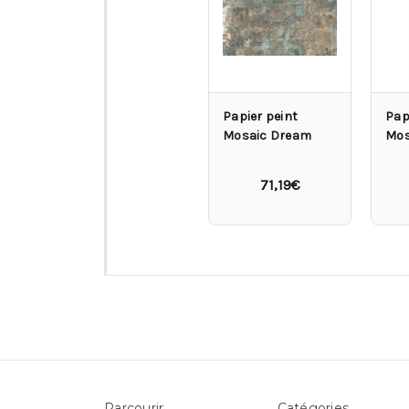
Papier peint
Pap
Mosaic Dream
Mos
71,19€
Parcourir
Catégories