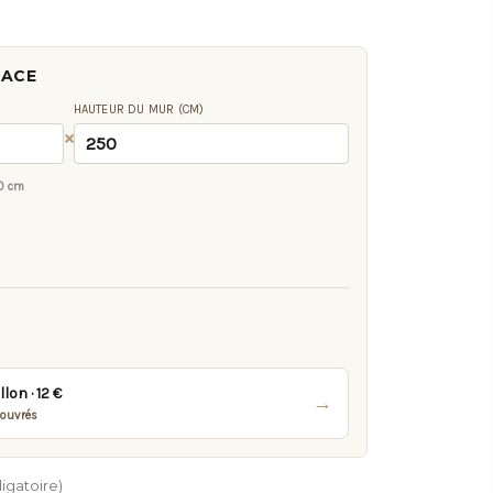
FACE
HAUTEUR DU MUR (CM)
×
0 cm
on · 12 €
→
 ouvrés
igatoire)