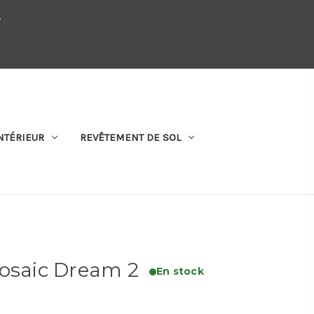
.
QUI SOMMES-NOUS
SE CONNECTER
S'ABONNER
PANIER
NTÉRIEUR
REVÊTEMENT DE SOL
Mosaic Dream 2
En stock