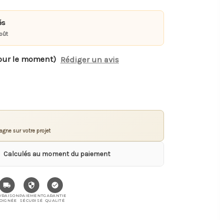
és
oût
our le moment)
Rédiger un avis
gne sur votre projet
Calculés au moment du paiement
VRAISON
PAIEMENT
GARANTIE
OIGNÉE
SÉCURISÉ
QUALITÉ