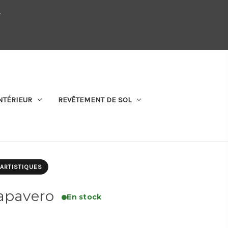
.
QUI SOMMES-NOUS
SE CONNECTER
S'ABONNER
PANIER
NTÉRIEUR
REVÊTEMENT DE SOL
 ARTISTIQUES
Papavero
En stock