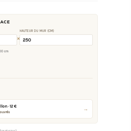
FACE
HAUTEUR DU MUR (CM)
×
00 cm
on · 12 €
→
 ouvrés
igatoire)