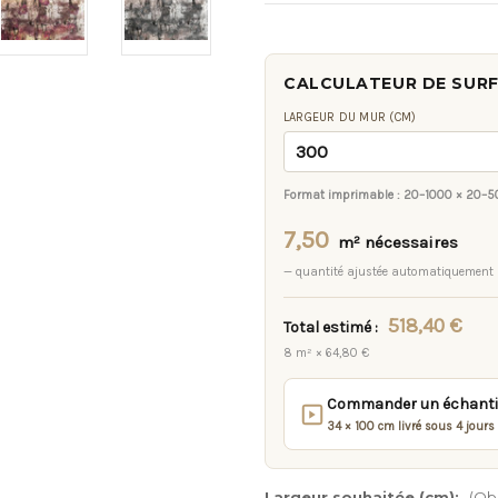
CALCULATEUR DE SUR
LARGEUR DU MUR (CM)
Format imprimable :
20–1000 × 20–5
7,50
m² nécessaires
— quantité ajustée automatiquement
518,40 €
Total estimé :
8 m² × 64,80 €
Commander un échantill
34 × 100 cm livré sous 4 jours
Largeur souhaitée (cm):
(Obl