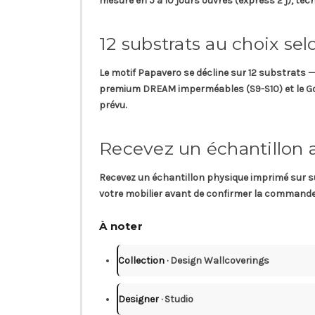
mesure en
5 à 10 jours ouvrés (express 2 j)
, tec
12 substrats au choix sel
Le motif Papavero se décline sur
12 substrats
—
premium DREAM imperméables (S9-S10) et le Golden
prévu.
Recevez un échantillon
Recevez un
échantillon physique
imprimé sur sub
votre mobilier avant de confirmer la commande d
À noter
Collection
· Design Wallcoverings
Designer
· Studio