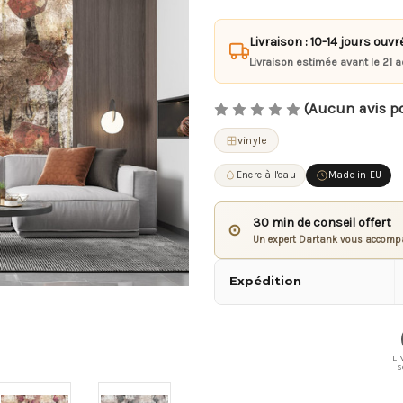
Livraison : 10-14 jours ouvr
Livraison estimée avant le 21 a
(Aucun avis p
vinyle
Encre à l'eau
Made in EU
30 min de conseil offert
⊙
Un expert Dartank vous accompa
Expédition
LI
S