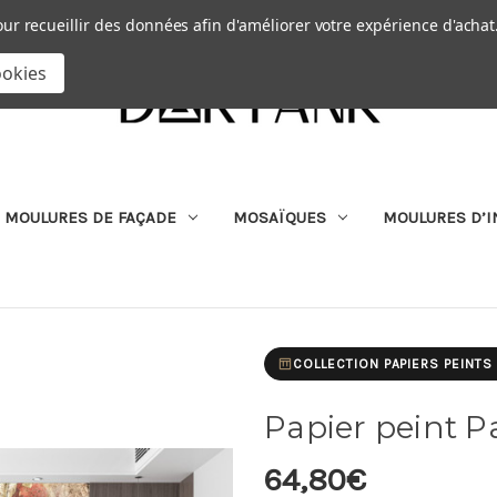
Passer au contenu principal
|
our recueillir des données afin d'améliorer votre expérience d'achat
RECHERCHER
ookies
MOULURES DE FAÇADE
MOSAÏQUES
MOULURES D’I
COLLECTION PAPIERS PEINTS
Papier peint 
64,80€