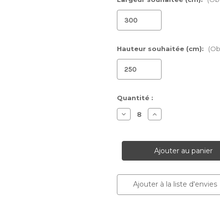
Hauteur souhaitée (cm):
(Ob
Stock
Quantité :
actuel :
Diminuer
Augmenter
la
la
quantité
quantité
pour
pour
Papier
Papier
peint
peint
Papavero
Papavero
Ajouter à la liste d'envies