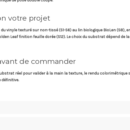
hnique de pose
double coupe
.
on votre projet
 du vinyle texturé sur non-tissé (S1-S6) au lin biologique BioLen (S8), e
 Leaf finition feuille dorée (S12). Le choix du substrat dépend de la p
 avant de commander
strat réel pour valider à la main la texture, le rendu colorimétrique 
éfinitive.