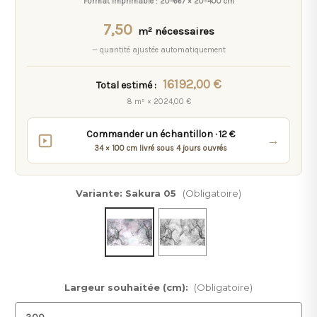
Format imprimable :
20–667 × 20–400 cm
7,50
m² nécessaires
— quantité ajustée automatiquement
16192,00 €
Total estimé :
8 m² × 2024,00 €
Commander un échantillon · 12 €
→
34 × 100 cm livré sous 4 jours ouvrés
Variante:
Sakura 05
(Obligatoire)
Largeur souhaitée (cm):
(Obligatoire)