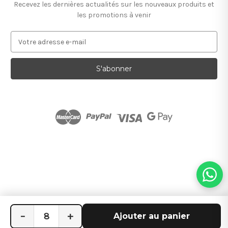
Recevez les dernières actualités sur les nouveaux produits et
les promotions à venir
A
d
r
e
s
s
e
e
-
m
a
i
l
−
+
Ajouter au panier