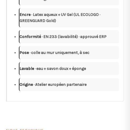
Encre
· Latex aqueux + UV Gel (UL ECOLOGO ·
GREENGUARD Gold)
Conformité
· EN 233 (lavabilité) · approuvé ERP
Pose
· colle au mur uniquement, à sec
Lavable
· eau + savon doux + éponge
Origine
· Atelier européen partenaire