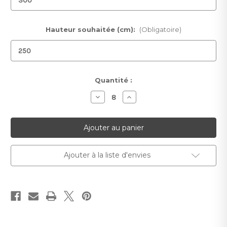
Hauteur souhaitée (cm):
(Obligatoire)
Stock
Quantité :
actuel :
Diminuer
Augmenter
la
la
quantité
quantité
pour
pour
Papier
Papier
peint
peint
Sakura
Sakura
Ajouter à la liste d'envies