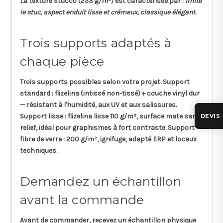
La texture
Stucco
(253 g/m²) est caractérisée par :
imite
le stuc, aspect enduit lisse et crémeux, classique élégant
.
Trois supports adaptés à
chaque pièce
Trois supports possibles selon votre projet.
Support
standard
: flizelina (intissé non-tissé) + couche vinyl dur
— résistant à l'humidité, aux UV et aux salissures.
Support lisse
: flizelina lisse 110 g/m², surface mate sans
DEVIS
relief, idéal pour graphismes à fort contraste.
Support
fibre de verre
: 200 g/m², ignifuge, adapté ERP et locaux
techniques.
Demandez un échantillon
avant la commande
Avant de commander, recevez un
échantillon physique