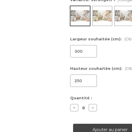
Largeur souhaitée (cm):
(Obl
Hauteur souhaitée (cm):
(Ob
Stock
Quantité :
actuel :
Diminuer
Augmenter
la
la
quantité
quantité
pour
pour
Papier
Papier
peint
peint