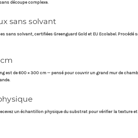
, sans découpe complexe.
x sans solvant
ses
sans solvant, certifiées
Greenguard Gold
et
EU Ecolabel
. Procédé 
 cm
ng est de
600 × 300 cm
— pensé pour couvrir un grand mur de chambre 
ande.
physique
recevez un
échantillon physique
du substrat pour vérifier la texture et