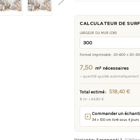
CALCULATEUR DE SUR
LARGEUR DU MUR (CM)
Format imprimable :
20–600 × 20–30
7,50
m² nécessaires
— quantité ajustée automatiquement
518,40 €
Total estimé :
8 m² × 64,80 €
Commander un échantill
34 × 100 cm livré sous 4 jours
Variante:
Serengeti 1
(Obliga