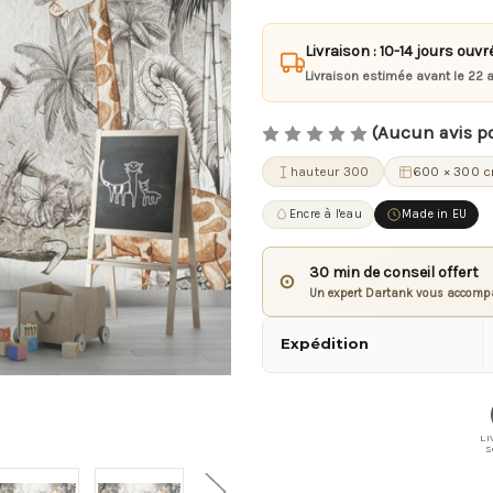
Livraison : 10-14 jours ouvr
Livraison estimée avant le 22 
(Aucun avis p
hauteur 300
600 × 300 
Encre à l'eau
Made in EU
30 min de conseil offert
⊙
Un expert Dartank vous accompa
Expédition
LI
S