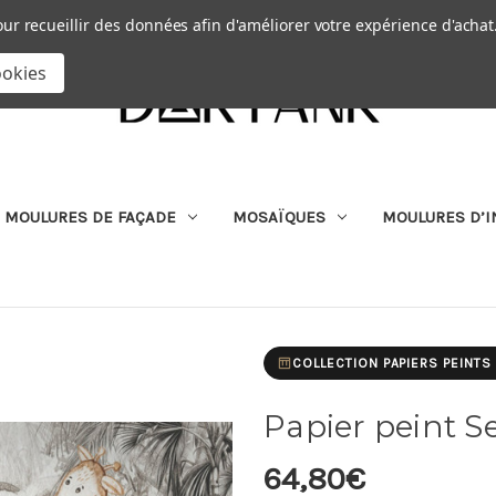
Passer au contenu principal
|
our recueillir des données afin d'améliorer votre expérience d'achat
RECHERCHER
ookies
MOULURES DE FAÇADE
MOSAÏQUES
MOULURES D’I
COLLECTION PAPIERS PEINT
Papier peint S
64,80€