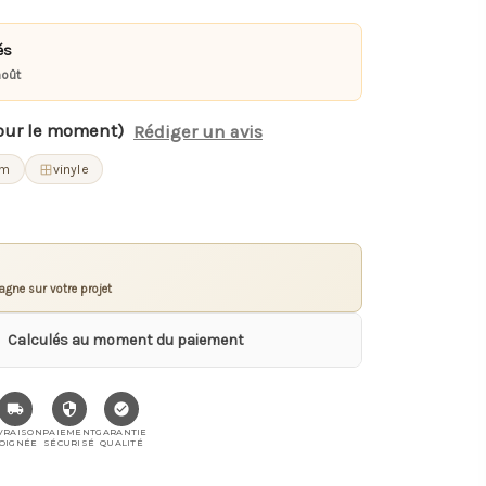
és
août
our le moment)
Rédiger un avis
cm
vinyle
gne sur votre projet
Calculés au moment du paiement
VRAISON
PAIEMENT
GARANTIE
OIGNÉE
SÉCURISÉ
QUALITÉ