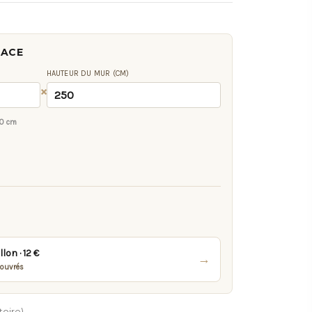
FACE
HAUTEUR DU MUR (CM)
×
0 cm
on · 12 €
→
 ouvrés
toire)