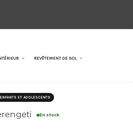
.
QUI SOMMES-NOUS
SE CONNECTER
S'ABONNER
PANIER
NTÉRIEUR
REVÊTEMENT DE SOL
S ENFANTS ET ADOLESCENTS
erengeti
En stock