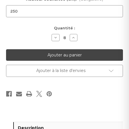
Stock
Quantité :
actuel :
Diminuer
Augmenter
la
la
quantité
quantité
pour
pour
Papier
Papier
peint
peint
Skyline
Skyline
Ajouter à la liste d'envies
Description