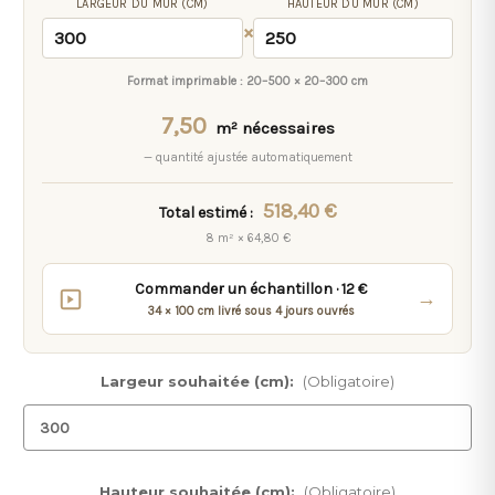
LARGEUR DU MUR (CM)
HAUTEUR DU MUR (CM)
×
Format imprimable :
20–500 × 20–300 cm
7,50
m² nécessaires
— quantité ajustée automatiquement
518,40 €
Total estimé :
8 m² × 64,80 €
Commander un échantillon · 12 €
→
34 × 100 cm livré sous 4 jours ouvrés
Largeur souhaitée (cm):
(Obligatoire)
Hauteur souhaitée (cm):
(Obligatoire)