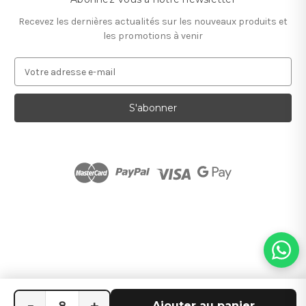
Recevez les dernières actualités sur les nouveaux produits et
les promotions à venir
A
d
r
e
s
s
e
e
-
m
a
i
l
−
+
Ajouter au panier