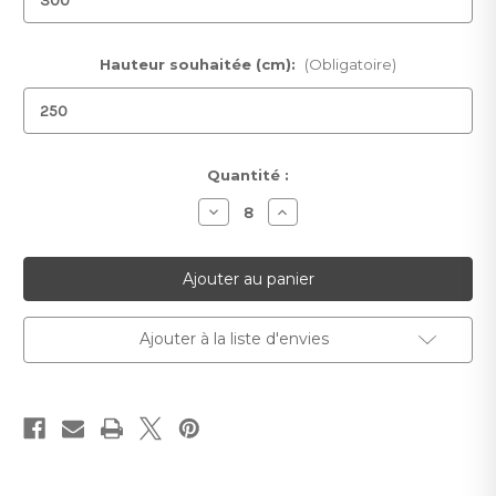
Hauteur souhaitée (cm):
(Obligatoire)
Stock
Quantité :
actuel :
Diminuer
Augmenter
la
la
quantité
quantité
pour
pour
Papier
Papier
peint
peint
Spello
Spello
Ajouter à la liste d'envies