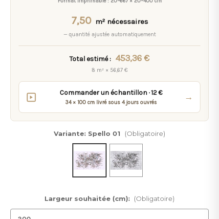
Format imprimable :
20–667 × 20–400 cm
7,50
m² nécessaires
— quantité ajustée automatiquement
453,36 €
Total estimé :
8 m² × 56,67 €
Commander un échantillon · 12 €
→
34 × 100 cm livré sous 4 jours ouvrés
Variante:
Spello 01
(Obligatoire)
Largeur souhaitée (cm):
(Obligatoire)