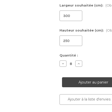
Largeur souhaitée (cm):
(Obl
Hauteur souhaitée (cm):
(Ob
Stock
Quantité :
actuel :
Diminuer
Augmenter
la
la
quantité
quantité
pour
pour
Papier
Papier
peint
peint
Valeria
Valeria
Ajouter à la liste d'envies