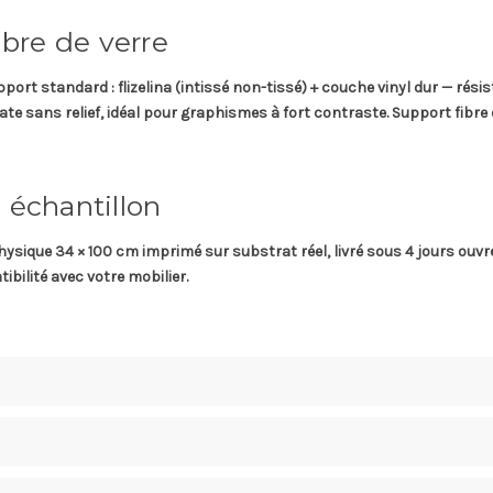
ibre de verre
pport standard
: flizelina (intissé non-tissé) + couche vinyl dur — rési
 mate sans relief, idéal pour graphismes à fort contraste.
Support fibre 
 échantillon
hysique 34 × 100 cm
imprimé sur substrat réel, livré sous
4 jours ouvr
ibilité avec votre mobilier.