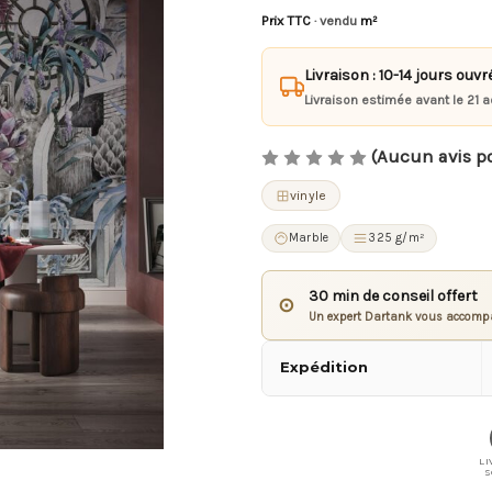
Prix TTC
· vendu
m²
Livraison : 10-14 jours ouvr
Livraison estimée avant le 21 a
(Aucun avis p
vinyle
Marble
325 g/m²
30 min de conseil offert
⊙
Un expert Dartank vous accompa
Expédition
LI
S