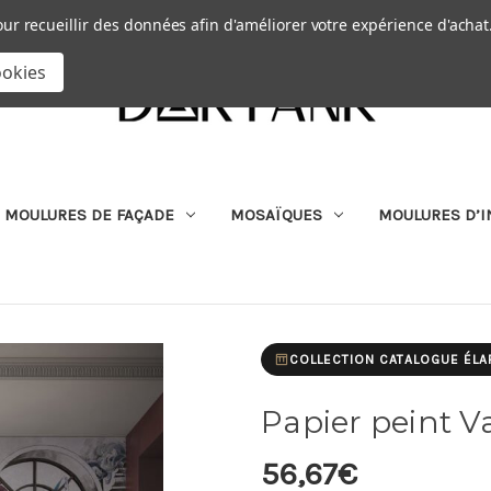
Passer au contenu principal
|
our recueillir des données afin d'améliorer votre expérience d'achat
RECHERCHER
ookies
MOULURES DE FAÇADE
MOSAÏQUES
MOULURES D’I
COLLECTION CATALOGUE ÉLA
Papier peint Va
56,67€