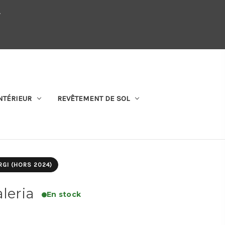
.
QUI SOMMES-NOUS
SE CONNECTER
S'ABONNER
PANIER
NTÉRIEUR
REVÊTEMENT DE SOL
RGI (HORS 2024)
leria
En stock