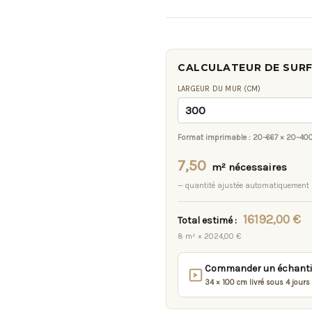
CALCULATEUR DE SUR
LARGEUR DU MUR (CM)
Format imprimable :
20–667 × 20–40
7,50
m² nécessaires
— quantité ajustée automatiquement
16192,00 €
Total estimé :
8 m² × 2024,00 €
Commander un échantill
34 × 100 cm livré sous 4 jours