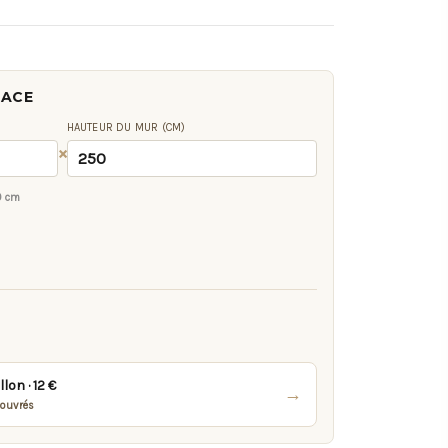
FACE
HAUTEUR DU MUR (CM)
×
0 cm
on · 12 €
→
 ouvrés