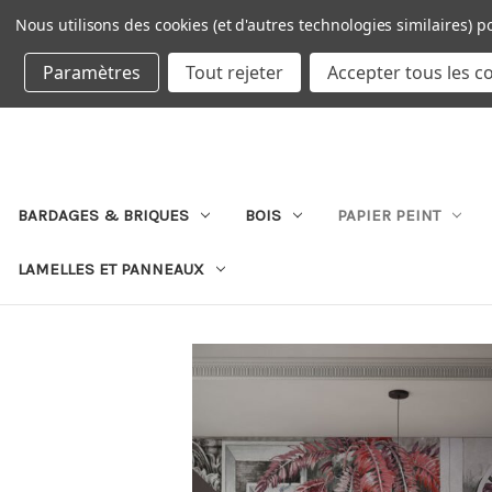
Nous utilisons des cookies (et d'autres technologies similaires) p
DEVISE : EUR
Paramètres
Tout rejeter
Accepter tous les c
BARDAGES & BRIQUES
BOIS
PAPIER PEINT
LAMELLES ET PANNEAUX