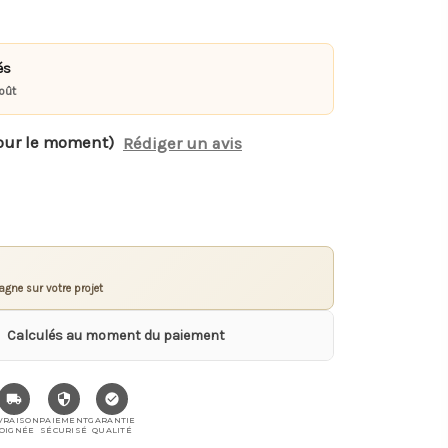
és
oût
our le moment)
Rédiger un avis
gne sur votre projet
Calculés au moment du paiement
VRAISON
PAIEMENT
GARANTIE
OIGNÉE
SÉCURISÉ
QUALITÉ