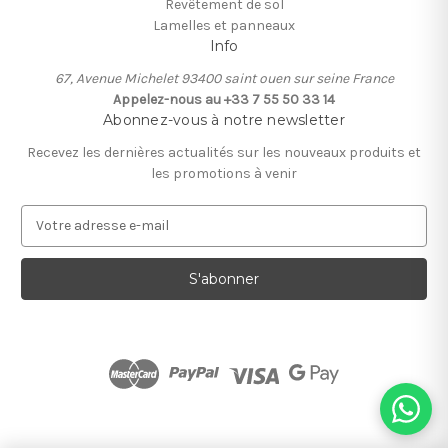
Revêtement de sol
Lamelles et panneaux
Info
67, Avenue Michelet 93400 saint ouen sur seine France
Appelez-nous au +33 7 55 50 33 14
Abonnez-vous à notre newsletter
Recevez les dernières actualités sur les nouveaux produits et
les promotions à venir
A
d
r
e
s
s
e
e
-
m
a
i