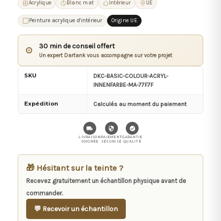
Acrylique
Blanc mat
Intérieur
UE
Peinture acrylique d'intérieur
Origine UE
30 min de conseil offert
⊙
Un expert Dartank vous accompagne sur votre projet
SKU
DKC-BASIC-COLOUR-ACRYL-
INNENFARBE-MA-77F7F
Expédition
Calculés au moment du paiement
LIVRAISON
PAIEMENT
GARANTIE
SOIGNÉE
SÉCURISÉ
QUALITÉ
🎁 Hésitant sur la teinte ?
Recevez gratuitement un échantillon physique avant de
commander.
💬 Recevoir un échantillon