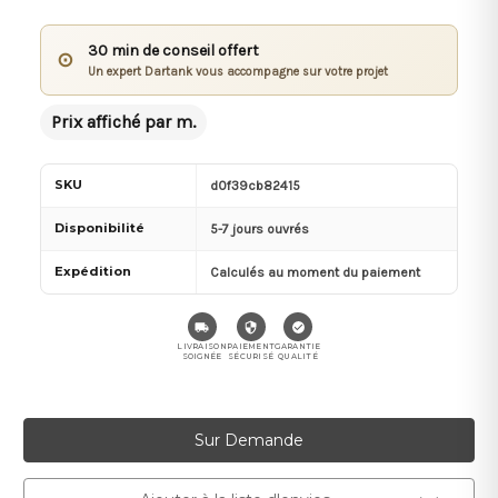
30 min de conseil offert
⊙
Un expert Dartank vous accompagne sur votre projet
Prix affiché par m.
SKU
d0f39cb82415
Disponibilité
5-7 jours ouvrés
Expédition
Calculés au moment du paiement
LIVRAISON
PAIEMENT
GARANTIE
SOIGNÉE
SÉCURISÉ
QUALITÉ
Stock
Sur Demande
actuel :