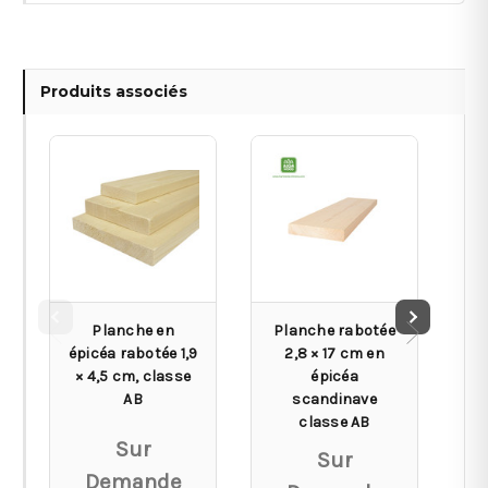
Produits associés
Planche en
Planche rabotée
P
épicéa rabotée 1,9
2,8 × 17 cm en
× 4,5 cm, classe
épicéa
AB
scandinave
classe AB
Sur
Sur
Demande