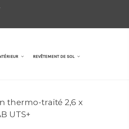
.
QUI SOMMES-NOUS
SE CONNECTER
S'ABONNER
PANIER
NTÉRIEUR
REVÊTEMENT DE SOL
n thermo-traité 2,6 x
 AB UTS+