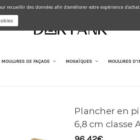
Passer au contenu principal
|
our recueillir des données afin d'améliorer votre expérience d'achat
RECHERCHER
ookies
MOULURES DE FAÇADE
MOSAÏQUES
MOULURES D’I
Plancher en pi
6,8 cm classe
96,42€