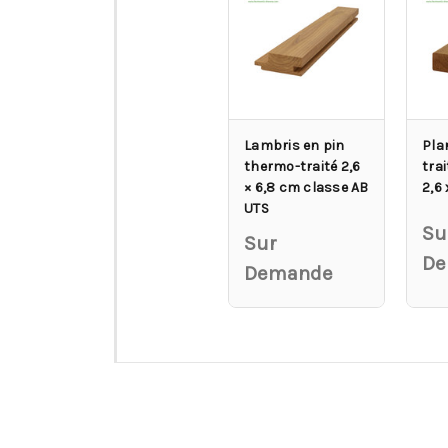
Lambris en pin
Pla
thermo-traité 2,6
trai
× 6,8 cm classe AB
2,6
UTS
Su
Sur
De
Demande