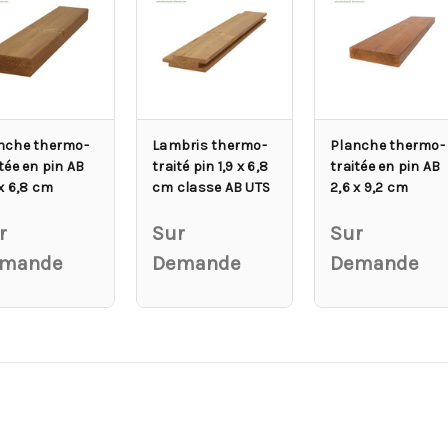
nche thermo-
Lambris thermo-
Planche thermo-
tée en pin AB
traité pin 1,9 x 6,8
traitée en pin AB
 x 6,8 cm
cm classe AB UTS
2,6 x 9,2 cm
r
Sur
Sur
mande
Demande
Demande