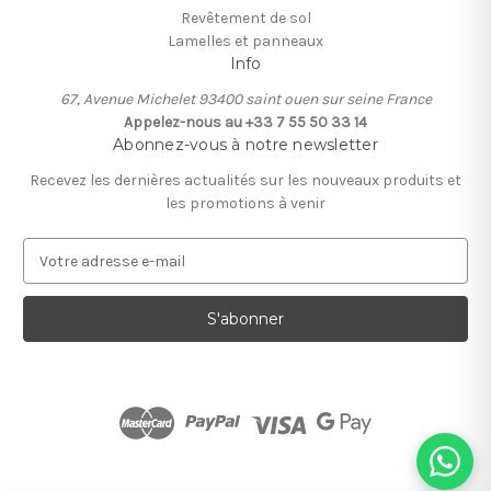
Revêtement de sol
Lamelles et panneaux
Info
67, Avenue Michelet 93400 saint ouen sur seine France
Appelez-nous au +33 7 55 50 33 14
Abonnez-vous à notre newsletter
Recevez les dernières actualités sur les nouveaux produits et
les promotions à venir
A
d
r
e
s
s
e
e
-
m
a