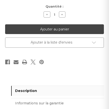
Stock
Quantité :
actuel :
Diminuer
Augmenter
la
la
quantité
quantité
pour
pour
Plinthe
Plinthe
CK140
CK140
Regipro
Regipro
:
:
Élégance
Élégance
Ajouter à la liste d'envies
pour
pour
Murs
Murs
et
et
Escaliers
Escaliers
Description
Informations sur la garantie