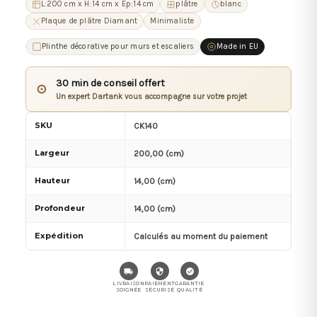
L:200 cm x H:14 cm x Ep:14 cm
plâtre
blanc
Plaque de plâtre Diamant
Minimaliste
Plinthe décorative pour murs et escaliers
Made in EU
30 min de conseil offert
⊙
Un expert Dartank vous accompagne sur votre projet
SKU
CK140
Largeur
200,00 (cm)
Hauteur
14,00 (cm)
Profondeur
14,00 (cm)
Expédition
Calculés au moment du paiement
LIVRAISON
PAIEMENT
GARANTIE
SOIGNÉE
SÉCURISÉ
QUALITÉ