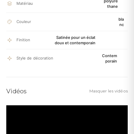
polyuré
Matériau
thane
bla
Couleur
nc
Satinée pour un éclat
Finition
doux et contemporain
Contem
Style de décoration
porain
Vidéos
Masquer les vidéos