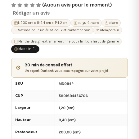
(Aucun avis pour le moment)
Rédiger un avis
L:200 cm x H:9.4 cm x P:1.2 cm
polyuréthane
blanc
Satinée pour un éclat doux et contemporain
Contemporain
Plinthe design extrêmement fine pour finition haut de gamme
Made in EU
30 min de conseil offert
⊙
Un expert Dartank vous accompagne sur votre projet
SKU
MD094P
CUP
5901694456706
Largeur
1,20 (cm)
Hauteur
9,40 (cm)
Profondeur
200,00 (cm)