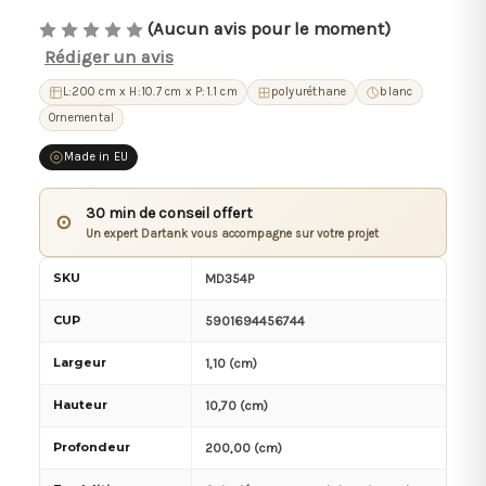
(Aucun avis pour le moment)
Rédiger un avis
L:200 cm x H:10.7 cm x P:1.1 cm
polyuréthane
blanc
Ornemental
Made in EU
30 min de conseil offert
⊙
Un expert Dartank vous accompagne sur votre projet
SKU
MD354P
CUP
5901694456744
Largeur
1,10 (cm)
Hauteur
10,70 (cm)
Profondeur
200,00 (cm)