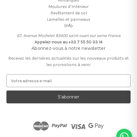
Mosaïques
Moulures d’Intérieur
Revêtement de sol
Lamelles et panneaux
Info
67, Avenue Michelet 93400 saint ouen sur seine France
Appelez-nous au +33 7 55 50 33 14
Abonnez-vous à notre newsletter
Recevez les dernières actualités sur les nouveaux produits et
les promotions à venir
A
d
r
e
s
s
e
e
-
m