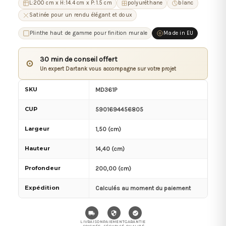
L:200 cm x H:14.4 cm x P:1.5 cm
polyuréthane
blanc
Satinée pour un rendu élégant et doux
Plinthe haut de gamme pour finition murale
Made in EU
30 min de conseil offert
⊙
Un expert Dartank vous accompagne sur votre projet
SKU
MD361P
CUP
5901694456805
Largeur
1,50 (cm)
Hauteur
14,40 (cm)
Profondeur
200,00 (cm)
Expédition
Calculés au moment du paiement
LIVRAISON
PAIEMENT
GARANTIE