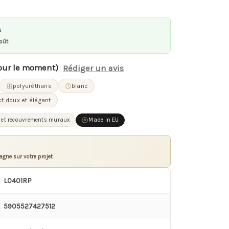
s
oût
our le moment)
Rédiger un avis
polyuréthane
blanc
t doux et élégant
es et recouvrements muraux
Made in EU
gne sur votre projet
L0401RP
5905527427512