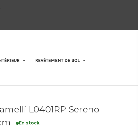
.
QUI SOMMES-NOUS
SE CONNECTER
S'ABONNER
PANIER
NTÉRIEUR
REVÊTEMENT DE SOL
 Lamelli L0401RP Sereno
 cm
En stock