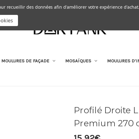
Passer au contenu principal
|
our recueillir des données afin d'améliorer votre expérience d'achat
RECHERCHER
ookies
MOULURES DE FAÇADE
MOSAÏQUES
MOULURES D’I
Profilé Droite
Premium 270
15,92€