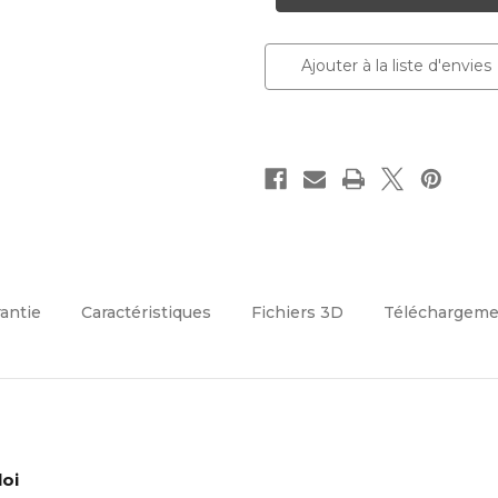
L0401RP
L0401RP
Sereno
Sereno
Premium
Premium
270
270
Ajouter à la liste d'envies
cm
cm
rantie
Caractéristiques
Fichiers 3D
Téléchargeme
loi