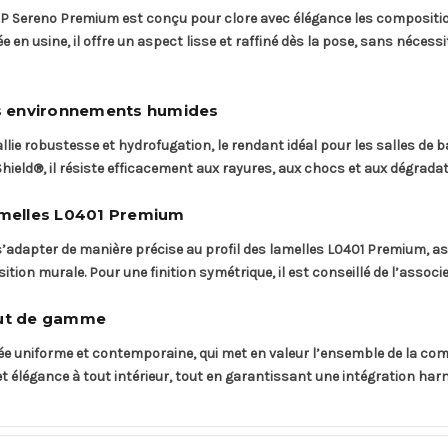
01RP Sereno Premium est conçu pour clore avec élégance les composit
en usine, il offre un aspect lisse et raffiné dès la pose, sans nécess
s environnements humides
llie robustesse et hydrofugation, le rendant idéal pour les salles de 
hield®, il résiste efficacement aux rayures, aux chocs et aux dégrada
lamelles L0401 Premium
’adapter de manière précise au profil des lamelles L0401 Premium, a
ion murale. Pour une finition symétrique, il est conseillé de l’associ
haut de gamme
née uniforme et contemporaine, qui met en valeur l’ensemble de la com
 élégance à tout intérieur, tout en garantissant une intégration ha