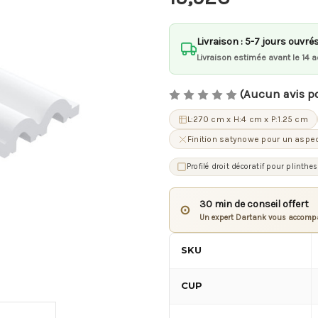
Livraison : 5-7 jours ouvré
Livraison estimée avant le 14 a
(Aucun avis p
L:270 cm x H:4 cm x P:1.25 cm
Finition satynowe pour un aspec
Profilé droit décoratif pour plinth
30 min de conseil offert
⊙
Un expert Dartank vous accompa
SKU
CUP