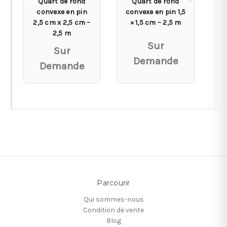
Quart de rond
Quart de rond
convexe en pin
convexe en pin 1,5
c
2,5 cm x 2,5 cm –
× 1,5 cm – 2,5 m
×
2,5 m
Sur
Sur
Demande
Demande
Parcourir
Qui sommes-nous
Condition de vente
Blog