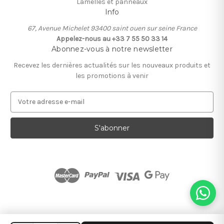
Lamelles et panneaux
Info
67, Avenue Michelet 93400 saint ouen sur seine France
Appelez-nous au +33 7 55 50 33 14
Abonnez-vous à notre newsletter
Recevez les dernières actualités sur les nouveaux produits et
les promotions à venir
A
d
r
e
s
s
e
e
-
m
a
i
l