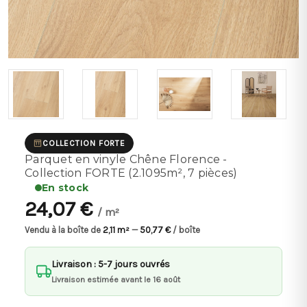
COLLECTION FORTE
Parquet en vinyle Chêne Florence -
Collection FORTE (2.1095m², 7 pièces)
En stock
24,07 €
/ m²
Vendu à la boîte de
2,11 m²
—
50,77 €
/ boîte
Livraison : 5-7 jours ouvrés
Livraison estimée avant le 16 août