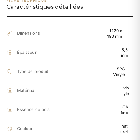
FICHE TECHNIQUE
Caractéristiques détaillées
1220 x
Dimensions
180 mm
5,5
Épaisseur
mm
SPC
Type de produit
Vinyle
vin
Matériau
yle
Ch
Essence de bois
êne
nat
Couleur
urel