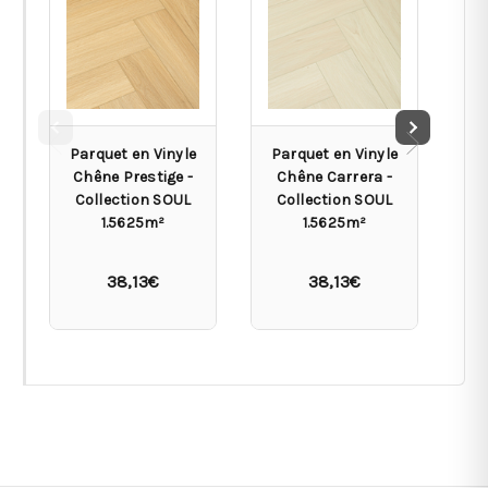
Parquet en Vinyle
Parquet en Vinyle
Pa
Chêne Prestige -
Chêne Carrera -
C
Collection SOUL
Collection SOUL
C
1.5625m²
1.5625m²
38,13€
38,13€