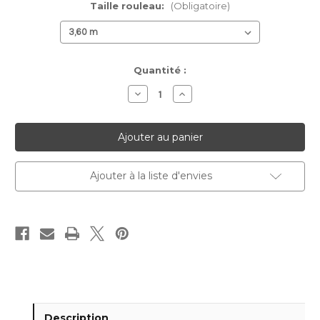
Taille rouleau:
(Obligatoire)
Stock
Quantité :
actuel :
Diminuer
Augmenter
la
la
quantité
quantité
pour
pour
Galon
Galon
BRABUS
BRABUS
Ajouter à la liste d'envies
Description