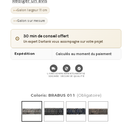
Rédiger un avis
Galon largeur 11 cm
Galon sur mesure
30 min de conseil offert
⊙
Un expert Dartank vous accompagne sur votre projet
Expédition
Calculés au moment du paiement
LIVRAISON
PAIEMENT
GARANTIE
SOIGNÉE
SÉCURISÉ
QUALITÉ
Coloris:
BRABUS 01 1
(Obligatoire)