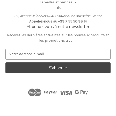
Lamelles et panneaux
Info
67, Avenue Michelet 93400 saint ouen sur seine France
Appelez-nous au +33 7 55 50 33 14
Abonnez-vous à notre newsletter
Recevez les dernières actualités sur les nouveaux produits et
les promotions à venir
A
d
r
e
s
s
e
e
-
m
a
i