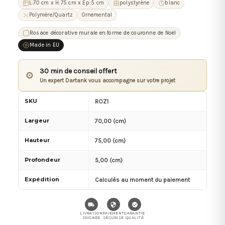
L:70 cm x H:75 cm x Ep:5 cm
polystyrène
blanc
Polymère/Quartz
Ornemental
Rosace décorative murale en forme de couronne de Noël
Made in EU
30 min de conseil offert
⊙
Un expert Dartank vous accompagne sur votre projet
SKU
ROZ1
Largeur
70,00 (cm)
Hauteur
75,00 (cm)
Profondeur
5,00 (cm)
Expédition
Calculés au moment du paiement
LIVRAISON
PAIEMENT
GARANTIE
SOIGNÉE
SÉCURISÉ
QUALITÉ