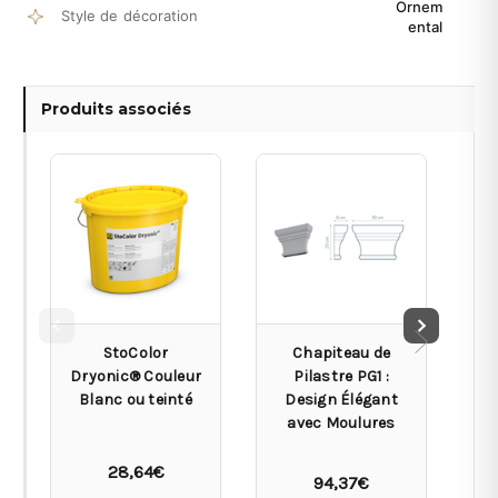
Ornem
Style de décoration
ental
Produits associés
StoColor
Chapiteau de
Dryonic® Couleur
Pilastre PG1 :
Blanc ou teinté
Design Élégant
De
avec Moulures
D
28,64€
94,37€