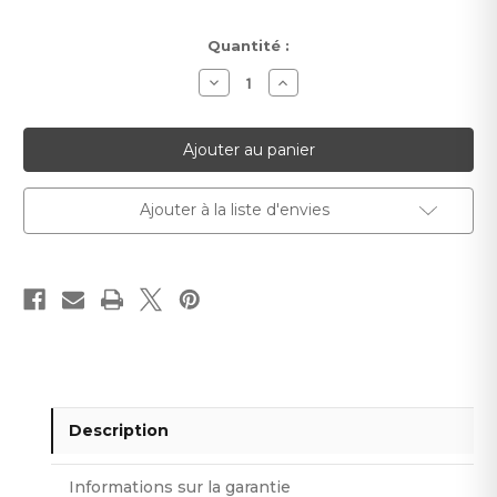
Stock
Quantité :
actuel :
Diminuer
Augmenter
la
la
quantité
quantité
pour
pour
Rosace
Rosace
Mardom
Mardom
B3038
B3038
moderne
moderne
et
et
Ajouter à la liste d'envies
minimaliste
minimaliste
Description
Informations sur la garantie