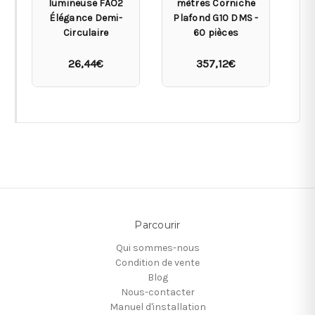
lumineuse FAO2
mètres Corniche
m
Élégance Demi-
Plafond G10 DMS -
Pl
Circulaire
60 pièces
26,44€
357,12€
Parcourir
Qui sommes-nous
Condition de vente
Blog
Nous-contacter
Manuel d'installation