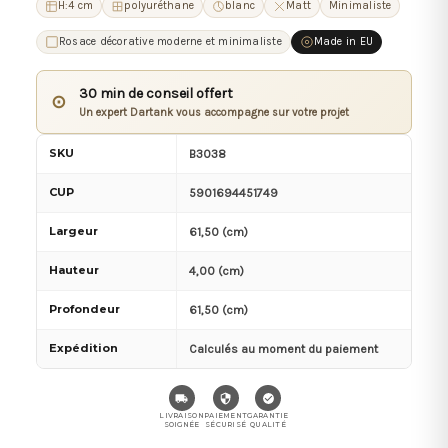
H:4 cm
polyuréthane
blanc
Matt
Minimaliste
Rosace décorative moderne et minimaliste
Made in EU
30 min de conseil offert
⊙
Un expert Dartank vous accompagne sur votre projet
SKU
B3038
CUP
5901694451749
Largeur
61,50 (cm)
Hauteur
4,00 (cm)
Profondeur
61,50 (cm)
Expédition
Calculés au moment du paiement
LIVRAISON
PAIEMENT
GARANTIE
SOIGNÉE
SÉCURISÉ
QUALITÉ