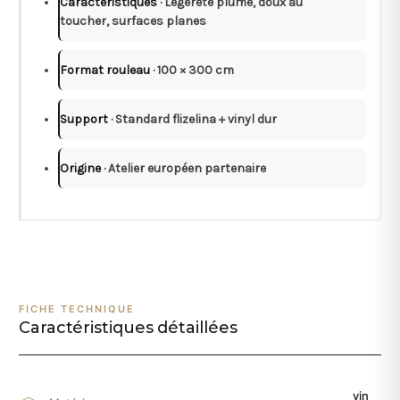
Caractéristiques
· Légèreté plume, doux au
toucher, surfaces planes
Format rouleau
· 100 × 300 cm
Support
· Standard flizelina + vinyl dur
Origine
· Atelier européen partenaire
FICHE TECHNIQUE
Caractéristiques détaillées
vin