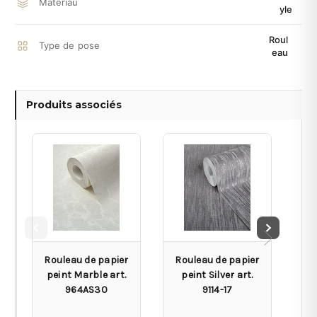
Matériau
yle
Roul
Type de pose
eau
Produits associés
Rouleau de papier
Rouleau de papier
Ro
peint Marble art.
peint Silver art.
p
964AS30
9114-17