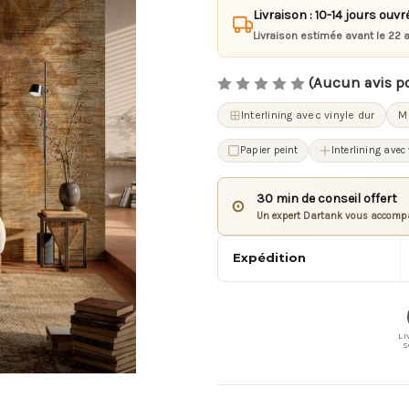
Livraison : 10-14 jours ouvr
Livraison estimée avant le 22 
(Aucun avis p
Interlining avec vinyle dur
M
Papier peint
Interlining avec
30 min de conseil offert
⊙
Un expert Dartank vous accompa
Expédition
LI
S