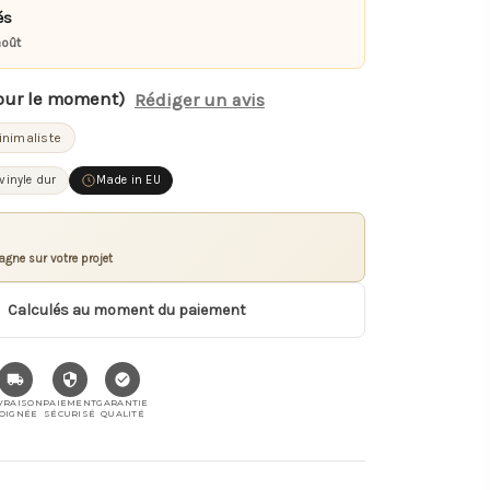
és
août
our le moment)
Rédiger un avis
inimaliste
 vinyle dur
Made in EU
gne sur votre projet
Calculés au moment du paiement
VRAISON
PAIEMENT
GARANTIE
OIGNÉE
SÉCURISÉ
QUALITÉ