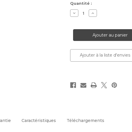
Stock
Quantité :
actuel :
Diminuer
Augmenter
la
la
quantité
quantité
pour
pour
Russet
Russet
Ajouter à la liste d'envies
rantie
Caractéristiques
Téléchargements