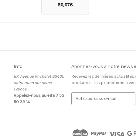
56,67€
Info
Abonnez-vous à notre newsle
67, Avenue Michelet 93400
Recevez les dernières actualités
saint ouen sur seine
produits et les promotions à ven
France
Appelez-nous au +33 7 55
A
50 33 14
d
r
e
s
s
e