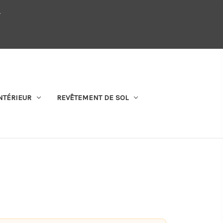
.
QUI SOMMES-NOUS
SE CONNECTER
S'ABONNER
PANIER
NTÉRIEUR
REVÊTEMENT DE SOL