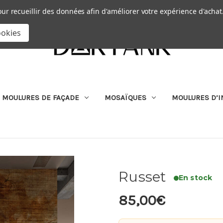
Passer au contenu principal
|
our recueillir des données afin d'améliorer votre expérience d'achat
RECHERCHER
ookies
MOULURES DE FAÇADE
MOSAÏQUES
MOULURES D’I
Russet
En stock
85,00€